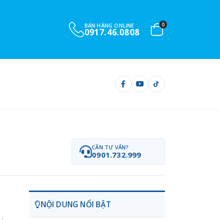
0
BÁN HÀNG ONLINE
0917.46.0808
CẦN TƯ VẤN?
0901.732.999
NỘI DUNG NỔI BẬT