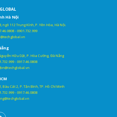
HGLOBAL
nh Hà Nội
, ngõ 112 Trung Kính, P. Yên Hòa, Hà Nội.
7.46.0808
-
0901.732.999
@techglobal.vn
Nẵng
Nguyễn Hữu Dật, P. Hòa Cường, Đà Nẵng
1.732.999
-
0917.46.0808
gbn@techglobal.vn
HCM
, Bàu Cát 2, P. Tân Bình, TP. Hồ Chí Minh
1.732.999
-
0917.46.0808
ng@techglobal.vn