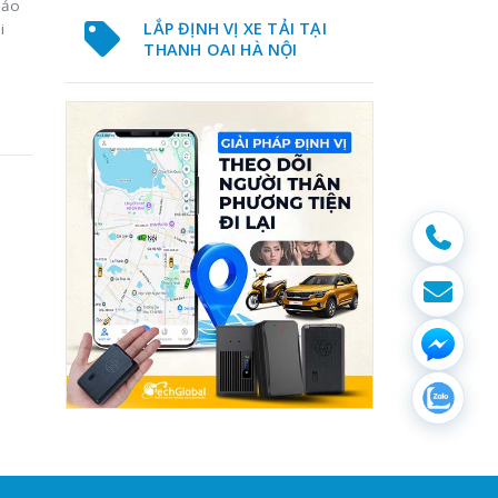
bảo
LẮP ĐỊNH VỊ XE TẢI TẠI
i
THANH OAI HÀ NỘI