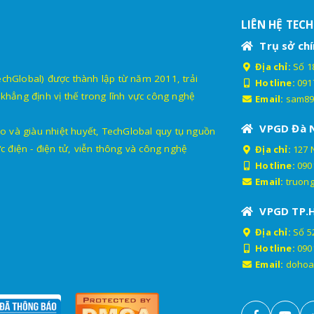
LIÊN HỆ TEC
Trụ sở chí
Địa chỉ:
Số 18
lobal) được thành lập từ năm 2011, trải
Hotline:
091
khẳng định vị thế trong lĩnh vực công nghệ
Email:
sam89
VPGD Đà 
o và giàu nhiệt huyết, TechGlobal quy tụ nguồn
c điện - điện tử, viễn thông và công nghệ
Địa chỉ:
127 
Hotline:
090
Email:
truon
VPGD TP.
Địa chỉ:
Số 52
Hotline:
090
Email:
dohoa