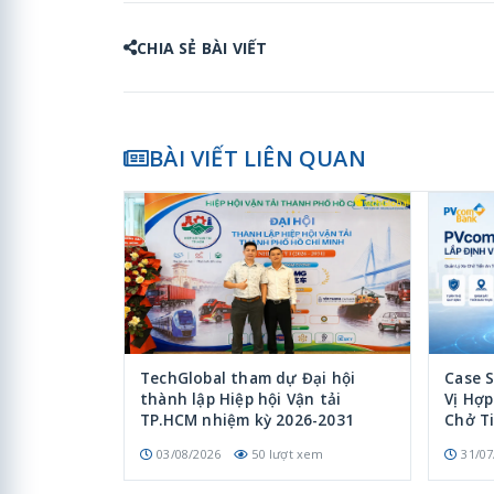
CHIA SẺ BÀI VIẾT
BÀI VIẾT LIÊN QUAN
TechGlobal tham dự Đại hội
Case 
thành lập Hiệp hội Vận tải
Vị Hợ
TP.HCM nhiệm kỳ 2026-2031
Chở T
03/08/2026
50 lượt xem
31/07