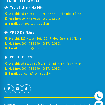
LIÊN HỆ TECHGLOBAL
Trụ sở chính Hà Nội
Địa chỉ:
Số 18, ngõ 112 Trung Kính, P. Yên Hòa, Hà Nội.
Hotline:
0917.46.0808
-
0901.732.999
Email:
sam89@techglobal.vn
VPGD Đà Nẵng
Địa chỉ:
127 Nguyễn Hữu Dật, P. Hòa Cường, Đà Nẵng
Hotline:
0901.732.999
-
0917.46.0808
Email:
truongbn@techglobal.vn
VPGD TP.HCM
Địa chỉ:
Số 52, Bàu Cát 2, P. Tân Bình, TP. Hồ Chí Minh
Hotline:
0901.732.999
-
0917.46.0808
Email:
dohoang@techglobal.vn
© 2011 Power By TechGlobal Co., Ltd - Bản quyền thuộc về Công ty TNHH