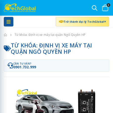
0
Trở thành đại lý TechGlobal
Trang chủ
Từ khóa: Định vị xe máy tại quận Ngô Quyền HP
TỪ KHÓA: ĐỊNH VỊ XE MÁY TẠI
QUẬN NGÔ QUYỀN HP
CẦN TƯ VẤN?
0901.732.999