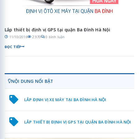
Lắp thiết bị định vị GPS tại quận Ba Đình Hà Nội
11/10/2016
2.970
0 bình luận
ĐỌC TIẾP
NỘI DUNG NỔI BẬT
LẮP ĐỊNH VỊ XE MÁY TẠI BA ĐÌNH HÀ NỘI
LẮP THIẾT BỊ ĐỊNH VỊ GPS TẠI QUẬN BA ĐÌNH HÀ NỘI