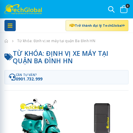
0
Trở thành đại lý TechGlobal
Trang chủ
Từ khóa: Định vị xe máy tại quận Ba Đình HN
TỪ KHÓA: ĐỊNH VỊ XE MÁY TẠI
QUẬN BA ĐÌNH HN
CẦN TƯ VẤN?
0901.732.999