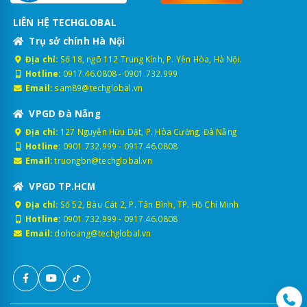
LIÊN HỆ TECHGLOBAL
Trụ sở chính Hà Nội
Địa chỉ:
Số 18, ngõ 112 Trung Kính, P. Yên Hòa, Hà Nội.
Hotline:
0917.46.0808
-
0901.732.999
Email:
sam89@techglobal.vn
VPGD Đà Nẵng
Địa chỉ:
127 Nguyễn Hữu Dật, P. Hòa Cường, Đà Nẵng
Hotline:
0901.732.999
-
0917.46.0808
Email:
truongbn@techglobal.vn
VPGD TP.HCM
Địa chỉ:
Số 52, Bàu Cát 2, P. Tân Bình, TP. Hồ Chí Minh
Hotline:
0901.732.999
-
0917.46.0808
Email:
dohoang@techglobal.vn