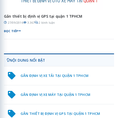
Gắn thiết bị định vị GPS tại quận 1 TPHCM
27/09/2016
3.367
2 bình luận
ĐỌC TIẾP
NỘI DUNG NỔI BẬT
GẮN ĐỊNH VỊ XE TẢI TẠI QUẬN 1 TPHCM
GẮN ĐỊNH VỊ XE MÁY TẠI QUẬN 1 TPHCM
GẮN THIẾT BỊ ĐỊNH VỊ GPS TẠI QUẬN 1 TPHCM