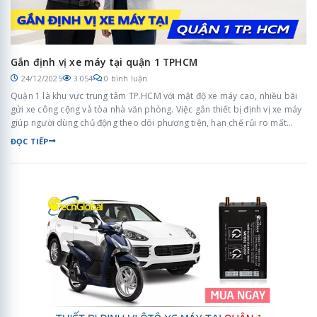
Gắn định vị xe máy tại quận 1 TPHCM
24/12/2025
3.054
0 bình luận
Quận 1 là khu vực trung tâm TP.HCM với mật độ xe máy cao, nhiều bãi
gửi xe công cộng và tòa nhà văn phòng. Việc gắn thiết bị định vị xe máy
giúp người dùng chủ động theo dõi phương tiện, hạn chế rủi ro mất
trộm và quản lý xe hiệu quả hơn trong quá trình sử dụng hằng ngày.
ĐỌC TIẾP