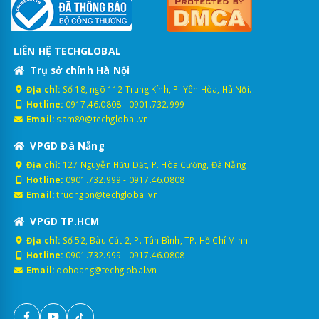
LIÊN HỆ TECHGLOBAL
Trụ sở chính Hà Nội
Địa chỉ:
Số 18, ngõ 112 Trung Kính, P. Yên Hòa, Hà Nội.
Hotline:
0917.46.0808
-
0901.732.999
Email:
sam89@techglobal.vn
VPGD Đà Nẵng
Địa chỉ:
127 Nguyễn Hữu Dật, P. Hòa Cường, Đà Nẵng
Hotline:
0901.732.999
-
0917.46.0808
Email:
truongbn@techglobal.vn
VPGD TP.HCM
Địa chỉ:
Số 52, Bàu Cát 2, P. Tân Bình, TP. Hồ Chí Minh
Hotline:
0901.732.999
-
0917.46.0808
Email:
dohoang@techglobal.vn