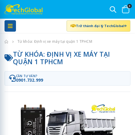
0
Trở thành đại lý TechGlobal
Trang chủ
Từ khóa: Định vị xe máy tại quận 1 TPHCM
TỪ KHÓA: ĐỊNH VỊ XE MÁY TẠI
QUẬN 1 TPHCM
CẦN TƯ VẤN?
0901.732.999