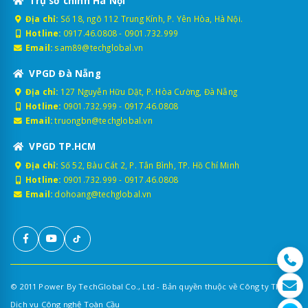
Trụ sở chính Hà Nội
Địa chỉ:
Số 18, ngõ 112 Trung Kính, P. Yên Hòa, Hà Nội.
Hotline:
0917.46.0808
-
0901.732.999
Email:
sam89@techglobal.vn
VPGD Đà Nẵng
Địa chỉ:
127 Nguyễn Hữu Dật, P. Hòa Cường, Đà Nẵng
Hotline:
0901.732.999
-
0917.46.0808
Email:
truongbn@techglobal.vn
VPGD TP.HCM
Địa chỉ:
Số 52, Bàu Cát 2, P. Tân Bình, TP. Hồ Chí Minh
Hotline:
0901.732.999
-
0917.46.0808
Email:
dohoang@techglobal.vn
© 2011 Power By TechGlobal Co., Ltd - Bản quyền thuộc về Công ty TNHH
Dịch vụ Công nghệ Toàn Cầu