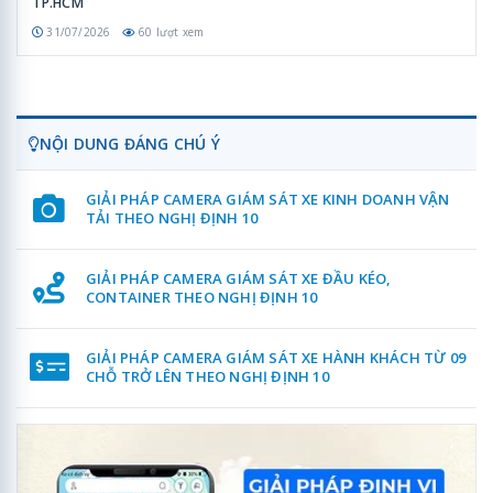
TP.HCM
31/07/2026
60 lượt xem
NỘI DUNG ĐÁNG CHÚ Ý
GIẢI PHÁP CAMERA GIÁM SÁT XE KINH DOANH VẬN
TẢI THEO NGHỊ ĐỊNH 10
GIẢI PHÁP CAMERA GIÁM SÁT XE ĐẦU KÉO,
CONTAINER THEO NGHỊ ĐỊNH 10
GIẢI PHÁP CAMERA GIÁM SÁT XE HÀNH KHÁCH TỪ 09
CHỖ TRỞ LÊN THEO NGHỊ ĐỊNH 10