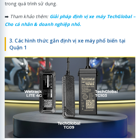
trong quá trình sử dụng.
➡️
Tham khảo thêm:
Giải pháp định vị xe máy TechGlobal –
Cho cá nhân & doanh nghiệp nhỏ.
3. Các hình thức gắn định vị xe máy phổ biến tại
Quận 1