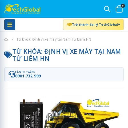
0
Trở thành đại lý TechGlobal
Trang chủ
Từ khóa: Định vị xe máy tại Nam Từ Liêm HN
TỪ KHÓA: ĐỊNH VỊ XE MÁY TẠI NAM
TỪ LIÊM HN
CẦN TƯ VẤN?
0901.732.999