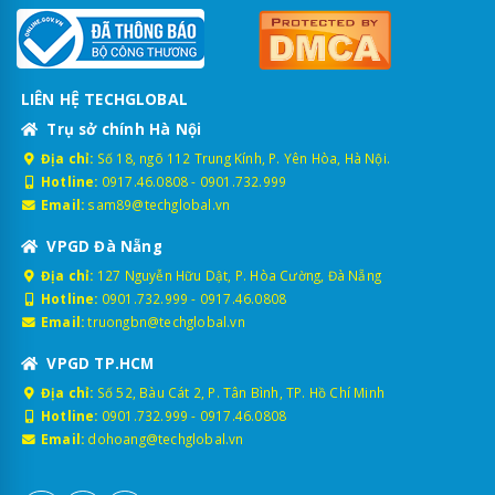
LIÊN HỆ TECHGLOBAL
Trụ sở chính Hà Nội
Địa chỉ:
Số 18, ngõ 112 Trung Kính, P. Yên Hòa, Hà Nội.
Hotline:
0917.46.0808
-
0901.732.999
Email:
sam89@techglobal.vn
VPGD Đà Nẵng
Địa chỉ:
127 Nguyễn Hữu Dật, P. Hòa Cường, Đà Nẵng
Hotline:
0901.732.999
-
0917.46.0808
Email:
truongbn@techglobal.vn
VPGD TP.HCM
Địa chỉ:
Số 52, Bàu Cát 2, P. Tân Bình, TP. Hồ Chí Minh
Hotline:
0901.732.999
-
0917.46.0808
Email:
dohoang@techglobal.vn