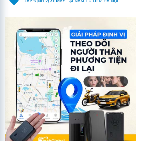
LẮP ĐỊNH VỊ XE MÁY TẠI NAM TỪ LIÊM HÀ NỘI