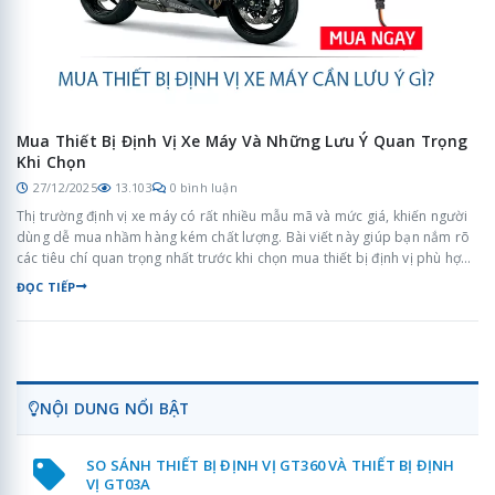
Mua Thiết Bị Định Vị Xe Máy Và Những Lưu Ý Quan Trọng
Khi Chọn
27/12/2025
13.103
0 bình luận
Thị trường định vị xe máy có rất nhiều mẫu mã và mức giá, khiến người
dùng dễ mua nhầm hàng kém chất lượng. Bài viết này giúp bạn nắm rõ
các tiêu chí quan trọng nhất trước khi chọn mua thiết bị định vị phù hợp
nhu cầu thực tế.
ĐỌC TIẾP
NỘI DUNG NỔI BẬT
SO SÁNH THIẾT BỊ ĐỊNH VỊ GT360 VÀ THIẾT BỊ ĐỊNH
VỊ GT03A