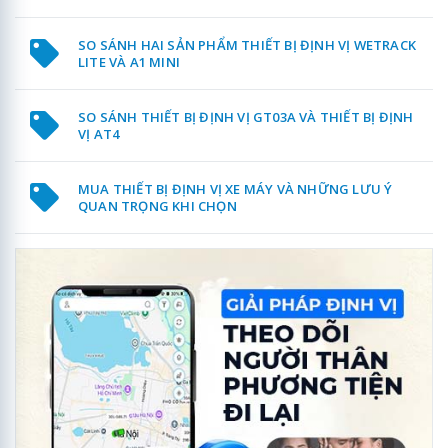
SO SÁNH HAI SẢN PHẨM THIẾT BỊ ĐỊNH VỊ WETRACK
LITE VÀ A1 MINI
SO SÁNH THIẾT BỊ ĐỊNH VỊ GT03A VÀ THIẾT BỊ ĐỊNH
VỊ AT4
MUA THIẾT BỊ ĐỊNH VỊ XE MÁY VÀ NHỮNG LƯU Ý
QUAN TRỌNG KHI CHỌN