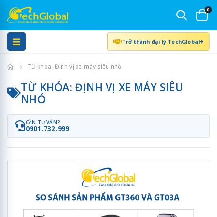
0
Trở thành đại lý TechGlobal
Trang chủ
Từ khóa: Định vị xe máy siêu nhỏ
TỪ KHÓA: ĐỊNH VỊ XE MÁY SIÊU
NHỎ
CẦN TƯ VẤN?
0901.732.999