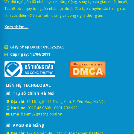
Với đội ngũ gần 60 nhân sự trẻ, năng động, sáng tạo và giàu nhiệt huyết,
TechGlobal quy tụ nguồn nhân lực được đào tạo chuyên sâu trong các
lĩnh vực điện - điện tử, viễn thông và công nghệ thông tin.
Xem thêm...
Giấy phép ĐKKD: 0105252565
Cấp ngày: 13/04/2011
LIÊN HỆ TECHGLOBAL
Trụ sở chính Hà Nội
Địa chỉ:
Số 18, ngõ 112 Trung Kính, P. Yên Hòa, Hà Nội.
Hotline:
0917.46.0808
-
0901.732.999
Email:
sam89@techglobal.vn
VPGD Đà Nẵng
Địa chỉ:
127 Nguyễn Hữu Dật, P. Hòa Cường, Đà Nẵng