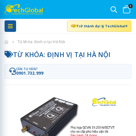
0
Trở thành đại lý TechGlobal
Trang chủ
Từ khóa: Định vị tại Hà Nội
TỪ KHÓA: ĐỊNH VỊ TẠI HÀ NỘI
CẦN TƯ VẤN?
0901.732.999