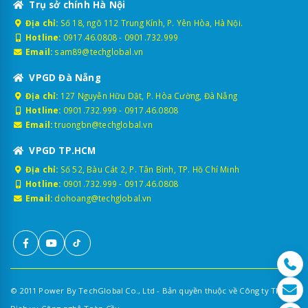
Trụ sở chính Hà Nội
Địa chỉ:
Số 18, ngõ 112 Trung Kính, P. Yên Hòa, Hà Nội.
Hotline:
0917.46.0808
-
0901.732.999
Email:
sam89@techglobal.vn
VPGD Đà Nẵng
Địa chỉ:
127 Nguyễn Hữu Dật, P. Hòa Cường, Đà Nẵng
Hotline:
0901.732.999
-
0917.46.0808
Email:
truongbn@techglobal.vn
VPGD TP.HCM
Địa chỉ:
Số 52, Bàu Cát 2, P. Tân Bình, TP. Hồ Chí Minh
Hotline:
0901.732.999
-
0917.46.0808
Email:
dohoang@techglobal.vn
© 2011 Power By TechGlobal Co., Ltd - Bản quyền thuộc về Công ty TNHH