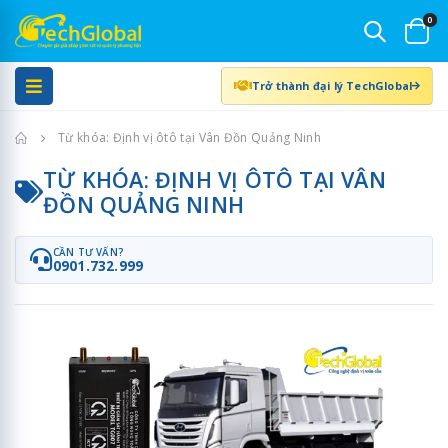
0
Trở thành đại lý TechGlobal
Trang chủ
Từ khóa: Định vị ôtô tại Vân Đồn Quảng Ninh
TỪ KHÓA: ĐỊNH VỊ ÔTÔ TẠI VÂN
ĐỒN QUẢNG NINH
CẦN TƯ VẤN?
0901.732.999