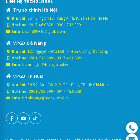
LIÊN HỆ TECHGLOBAL
Trụ sở chính Hà Nội
Địa chỉ:
Số 18, ngõ 112 Trung Kính, P. Yên Hòa, Hà Nội.
Hotline:
0917.46.0808
-
0901.732.999
Email:
sam89@techglobal.vn
VPGD Đà Nẵng
Địa chỉ:
127 Nguyễn Hữu Dật, P. Hòa Cường, Đà Nẵng
Hotline:
0901.732.999
-
0917.46.0808
Email:
truongbn@techglobal.vn
VPGD TP.HCM
Địa chỉ:
Số 52, Bàu Cát 2, P. Tân Bình, TP. Hồ Chí Minh
Hotline:
0901.732.999
-
0917.46.0808
Email:
dohoang@techglobal.vn
© 2011 Power By TechGlobal Co., Ltd - Bản quyền thuộc về Công ty TNHH