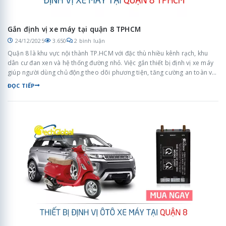
Gắn định vị xe máy tại quận 8 TPHCM
24/12/2025
3.650
2 bình luận
Quận 8 là khu vực nội thành TP.HCM với đặc thù nhiều kênh rạch, khu
dân cư đan xen và hệ thống đường nhỏ. Việc gắn thiết bị định vị xe máy
giúp người dùng chủ động theo dõi phương tiện, tăng cường an toàn và
quản lý xe hiệu quả trong sinh hoạt hằng ngày.
ĐỌC TIẾP