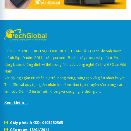
CÔNG TY TNHH DỊCH VỤ CÔNG NGHỆ TOÀN CẦU (TechGlobal) được
thành lập từ năm 2011, trải qua hơn 15 năm xây dựng và phát triển,
từng bước khẳng định vị thế trong lĩnh vực công nghệ định vị GPS tại Việt
Nam.
Với đội ngũ gần 60 nhân sự trẻ, năng động, sáng tạo và giàu nhiệt huyết,
TechGlobal quy tụ nguồn nhân lực được đào tạo chuyên sâu trong các
lĩnh vực điện - điện tử, viễn thông và công nghệ thông tin.
Xem thêm...
Giấy phép ĐKKD: 0105252565
Cấp ngày: 13/04/2011