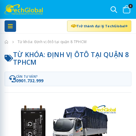
0
Trở thành đại lý TechGlobal
Trang chủ
Từ khóa: Định vị ôtô tại quận 8 TPHCM
TỪ KHÓA: ĐỊNH VỊ ÔTÔ TẠI QUẬN 8
TPHCM
CẦN TƯ VẤN?
0901.732.999