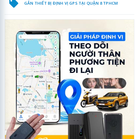
GẮN THIẾT BỊ ĐỊNH VỊ GPS TẠI QUẬN 8 TPHCM