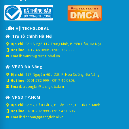
LIÊN HỆ TECHGLOBAL
Trụ sở chính Hà Nội
Địa chỉ:
Số 18, ngõ 112 Trung Kính, P. Yên Hòa, Hà Nội.
Hotline:
0917.46.0808
-
0901.732.999
Email:
sam89@techglobal.vn
VPGD Đà Nẵng
Địa chỉ:
127 Nguyễn Hữu Dật, P. Hòa Cường, Đà Nẵng
Hotline:
0901.732.999
-
0917.46.0808
Email:
truongbn@techglobal.vn
VPGD TP.HCM
Địa chỉ:
Số 52, Bàu Cát 2, P. Tân Bình, TP. Hồ Chí Minh
Hotline:
0901.732.999
-
0917.46.0808
Email:
dohoang@techglobal.vn