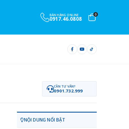
0
BÁN HÀNG ONLINE
0917.46.0808
CẦN TƯ VẤN?
0901.732.999
NỘI DUNG NỔI BẬT