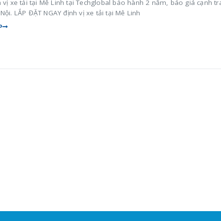
 vị xe tải tại Mê Linh tại Techglobal bảo hành 2 năm, báo giá cạnh t
Nội. LẮP ĐẶT NGAY định vị xe tải tại Mê Linh
P