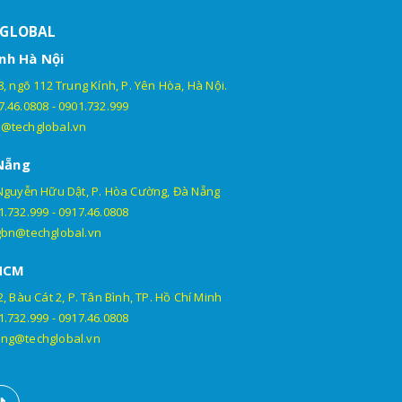
HGLOBAL
nh Hà Nội
, ngõ 112 Trung Kính, P. Yên Hòa, Hà Nội.
7.46.0808
-
0901.732.999
@techglobal.vn
Nẵng
Nguyễn Hữu Dật, P. Hòa Cường, Đà Nẵng
1.732.999
-
0917.46.0808
gbn@techglobal.vn
HCM
, Bàu Cát 2, P. Tân Bình, TP. Hồ Chí Minh
1.732.999
-
0917.46.0808
ng@techglobal.vn