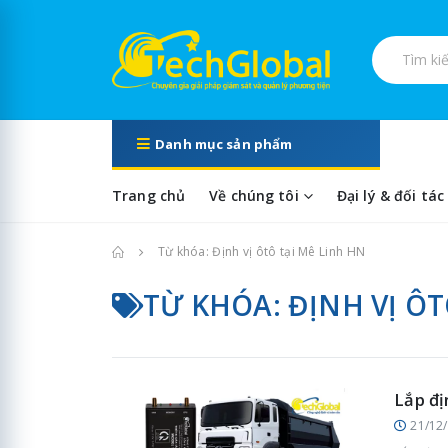
Tìm kiếm s
Danh mục sản phẩm
Trang chủ
Về chúng tôi
Đại lý & đối tác
Trang chủ
Từ khóa: Định vị ôtô tại Mê Linh HN
TỪ KHÓA: ĐỊNH VỊ ÔT
Lắp đị
21/12