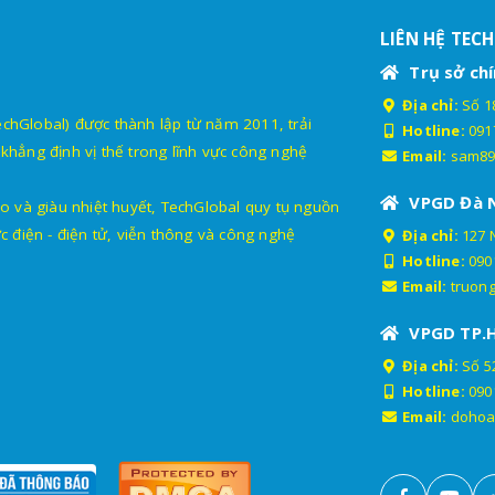
LIÊN HỆ TEC
Trụ sở chí
Địa chỉ:
Số 18
lobal) được thành lập từ năm 2011, trải
Hotline:
091
khẳng định vị thế trong lĩnh vực công nghệ
Email:
sam89
VPGD Đà 
o và giàu nhiệt huyết, TechGlobal quy tụ nguồn
c điện - điện tử, viễn thông và công nghệ
Địa chỉ:
127 
Hotline:
090
Email:
truon
VPGD TP.
Địa chỉ:
Số 52
Hotline:
090
Email:
dohoa