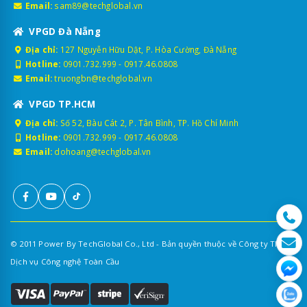
Email:
sam89@techglobal.vn
VPGD Đà Nẵng
Địa chỉ:
127 Nguyễn Hữu Dật, P. Hòa Cường, Đà Nẵng
Hotline:
0901.732.999
-
0917.46.0808
Email:
truongbn@techglobal.vn
VPGD TP.HCM
Địa chỉ:
Số 52, Bàu Cát 2, P. Tân Bình, TP. Hồ Chí Minh
Hotline:
0901.732.999
-
0917.46.0808
Email:
dohoang@techglobal.vn
© 2011 Power By TechGlobal Co., Ltd - Bản quyền thuộc về Công ty TNHH
Dịch vụ Công nghệ Toàn Cầu