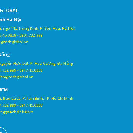
HGLOBAL
nh Hà Nội
, ngõ 112 Trung Kính, P. Yên Hòa, Hà Nội.
7.46.0808
-
0901.732.999
@techglobal.vn
Nẵng
Nguyễn Hữu Dật, P. Hòa Cường, Đà Nẵng
1.732.999
-
0917.46.0808
gbn@techglobal.vn
HCM
, Bàu Cát 2, P. Tân Bình, TP. Hồ Chí Minh
1.732.999
-
0917.46.0808
ng@techglobal.vn