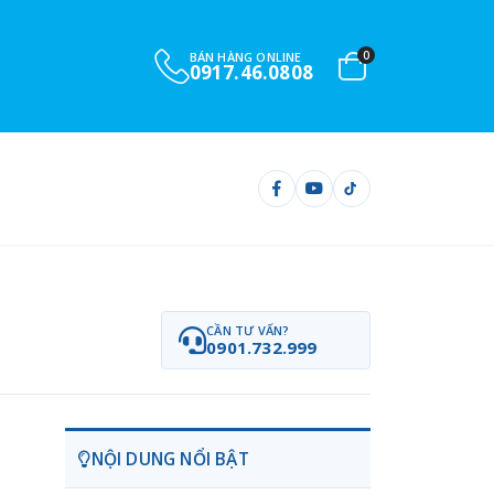
0
BÁN HÀNG ONLINE
0917.46.0808
CẦN TƯ VẤN?
0901.732.999
NỘI DUNG NỔI BẬT