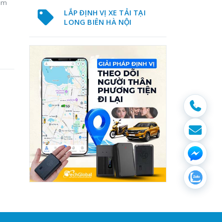
năm
LẮP ĐỊNH VỊ XE TẢI TẠI
LONG BIÊN HÀ NỘI