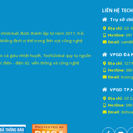
LIÊN HỆ TEC
Trụ sở chí
Địa chỉ:
Số 18
lobal) được thành lập từ năm 2011, trải
Hotline:
091
khẳng định vị thế trong lĩnh vực công nghệ
Email:
sam89
VPGD Đà 
o và giàu nhiệt huyết, TechGlobal quy tụ nguồn
c điện - điện tử, viễn thông và công nghệ
Địa chỉ:
127 
Hotline:
090
Email:
truon
VPGD TP.
Địa chỉ:
Số 52
Hotline:
090
Email:
dohoa