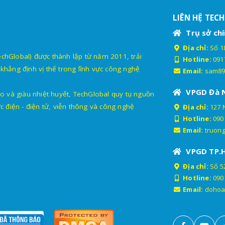
LIÊN HỆ TEC
Trụ sở chí
Địa chỉ:
Số 18
lobal) được thành lập từ năm 2011, trải
Hotline:
091
khẳng định vị thế trong lĩnh vực công nghệ
Email:
sam89
VPGD Đà 
o và giàu nhiệt huyết, TechGlobal quy tụ nguồn
c điện - điện tử, viễn thông và công nghệ
Địa chỉ:
127 
Hotline:
090
Email:
truon
VPGD TP.
Địa chỉ:
Số 52
Hotline:
090
Email:
dohoa