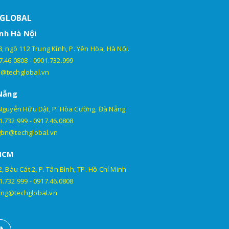
HGLOBAL
nh Hà Nội
, ngõ 112 Trung Kính, P. Yên Hòa, Hà Nội.
7.46.0808
-
0901.732.999
@techglobal.vn
Nẵng
Nguyễn Hữu Dật, P. Hòa Cường, Đà Nẵng
1.732.999
-
0917.46.0808
gbn@techglobal.vn
HCM
, Bàu Cát 2, P. Tân Bình, TP. Hồ Chí Minh
1.732.999
-
0917.46.0808
ng@techglobal.vn