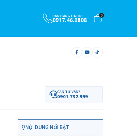
0
BÁN HÀNG ONLINE
0917.46.0808
CẦN TƯ VẤN?
0901.732.999
NỘI DUNG NỔI BẬT