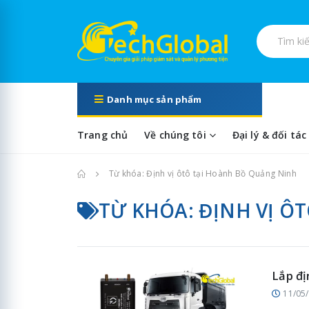
Tìm kiếm s
Danh mục sản phẩm
Trang chủ
Về chúng tôi
Đại lý & đối tác
Trang chủ
Từ khóa: Định vị ôtô tại Hoành Bồ Quảng Ninh
TỪ KHÓA: ĐỊNH VỊ Ô
Lắp đị
11/05