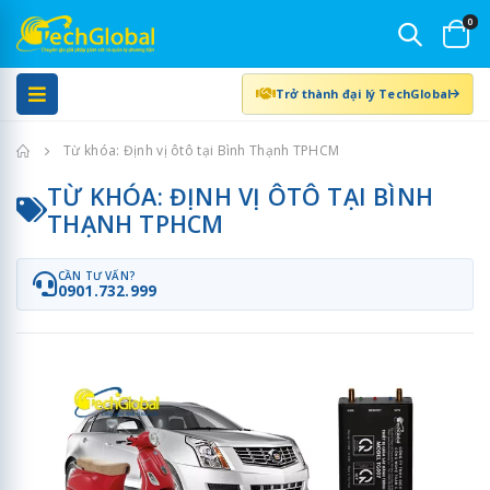
0
Trở thành đại lý TechGlobal
Trang chủ
Từ khóa: Định vị ôtô tại Bình Thạnh TPHCM
TỪ KHÓA: ĐỊNH VỊ ÔTÔ TẠI BÌNH
THẠNH TPHCM
CẦN TƯ VẤN?
0901.732.999