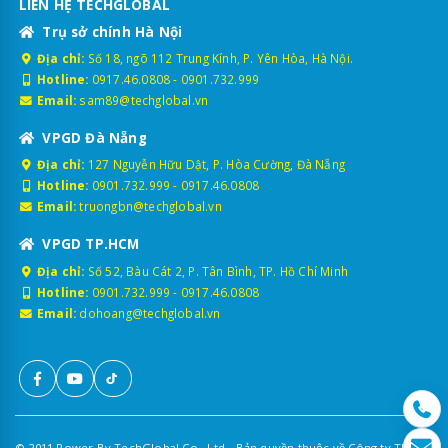
LIÊN HỆ TECHGLOBAL
Trụ sở chính Hà Nội
Địa chỉ:
Số 18, ngõ 112 Trung Kính, P. Yên Hòa, Hà Nội.
Hotline:
0917.46.0808
-
0901.732.999
Email:
sam89@techglobal.vn
VPGD Đà Nẵng
Địa chỉ:
127 Nguyễn Hữu Dật, P. Hòa Cường, Đà Nẵng
Hotline:
0901.732.999
-
0917.46.0808
Email:
truongbn@techglobal.vn
VPGD TP.HCM
Địa chỉ:
Số 52, Bàu Cát 2, P. Tân Bình, TP. Hồ Chí Minh
Hotline:
0901.732.999
-
0917.46.0808
Email:
dohoang@techglobal.vn
© 2011 Power By TechGlobal Co., Ltd - Bản quyền thuộc về Công ty TNHH