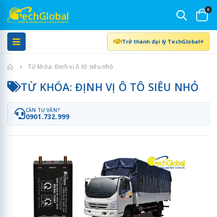
0
Trở thành đại lý TechGlobal
Trang chủ
Từ khóa: Định vị ô tô siêu nhỏ
TỪ KHÓA: ĐỊNH VỊ Ô TÔ SIÊU NHỎ
CẦN TƯ VẤN?
0901.732.999