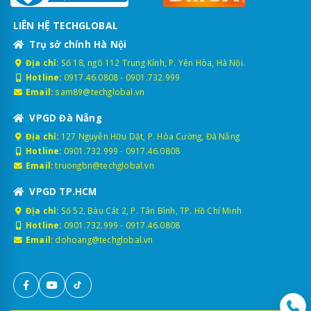
LIÊN HỆ TECHGLOBAL
Trụ sở chính Hà Nội
Địa chỉ:
Số 18, ngõ 112 Trung Kính, P. Yên Hòa, Hà Nội.
Hotline:
0917.46.0808
-
0901.732.999
Email:
sam89@techglobal.vn
VPGD Đà Nẵng
Địa chỉ:
127 Nguyễn Hữu Dật, P. Hòa Cường, Đà Nẵng
Hotline:
0901.732.999
-
0917.46.0808
Email:
truongbn@techglobal.vn
VPGD TP.HCM
Địa chỉ:
Số 52, Bàu Cát 2, P. Tân Bình, TP. Hồ Chí Minh
Hotline:
0901.732.999
-
0917.46.0808
Email:
dohoang@techglobal.vn