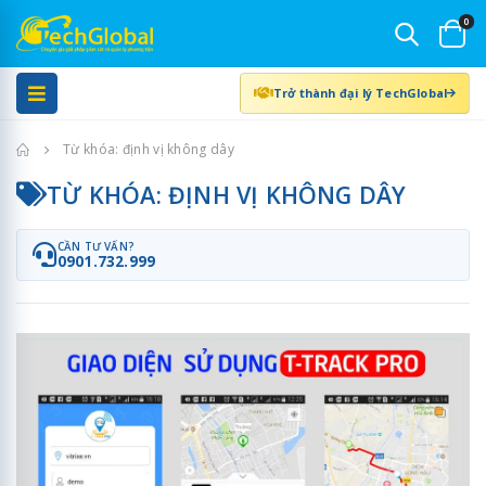
0
Trở thành đại lý TechGlobal
Trang chủ
Từ khóa: định vị không dây
TỪ KHÓA: ĐỊNH VỊ KHÔNG DÂY
CẦN TƯ VẤN?
0901.732.999