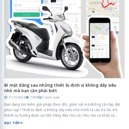
Bí mật đằng sau những thiết bị định vị không dây siêu
nhỏ mà bạn cần phải biết
31/10/2025
7.900
0 bình luận
Bạn đang tìm kiếm giải pháp theo dõi, giám sát mà không cần lắp đặt
phức tạp? Thiết bị định vị không dây siêu nhỏ chính là câu trả lời, trở
thành xu hướng được ưu tiên hàng đầu cho các nhu cầu cá nhân và
doanh nghiệp. Nhưng liệu bạn đã hiểu rõ về công nghệ, tính năng vượt
ĐỌC TIẾP
trội và đặc biệt là cách chọn mua sản phẩm chất lượng cao, bền bỉ?