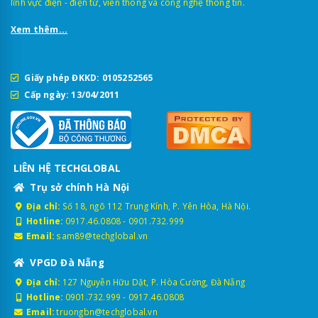
lĩnh vực điện - điện tử, viễn thông và công nghệ thông tin.
Xem thêm...
Giấy phép ĐKKD: 0105252565
Cấp ngày: 13/04/2011
LIÊN HỆ TECHGLOBAL
Trụ sở chính Hà Nội
Địa chỉ:
Số 18, ngõ 112 Trung Kính, P. Yên Hòa, Hà Nội.
Hotline:
0917.46.0808
-
0901.732.999
Email:
sam89@techglobal.vn
VPGD Đà Nẵng
Địa chỉ:
127 Nguyễn Hữu Dật, P. Hòa Cường, Đà Nẵng
Hotline:
0901.732.999
-
0917.46.0808
Email:
truongbn@techglobal.vn