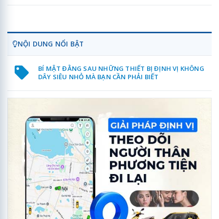
NỘI DUNG NỔI BẬT
BÍ MẬT ĐẰNG SAU NHỮNG THIẾT BỊ ĐỊNH VỊ KHÔNG
DÂY SIÊU NHỎ MÀ BẠN CẦN PHẢI BIẾT