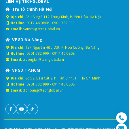
LIÊN HỆ TECHGLOBAL
Trụ sở chính Hà Nội
Địa chỉ:
Số 18, ngõ 112 Trung Kính, P. Yên Hòa, Hà Nội.
Hotline:
0917.46.0808
-
0901.732.999
Email:
sam89@techglobal.vn
VPGD Đà Nẵng
Địa chỉ:
127 Nguyễn Hữu Dật, P. Hòa Cường, Đà Nẵng
Hotline:
0901.732.999
-
0917.46.0808
Email:
truongbn@techglobal.vn
VPGD TP.HCM
Địa chỉ:
Số 52, Bàu Cát 2, P. Tân Bình, TP. Hồ Chí Minh
Hotline:
0901.732.999
-
0917.46.0808
Email:
dohoang@techglobal.vn
© 2011 Power By TechGlobal Co., Ltd - Bản quyền thuộc về Công ty TNHH