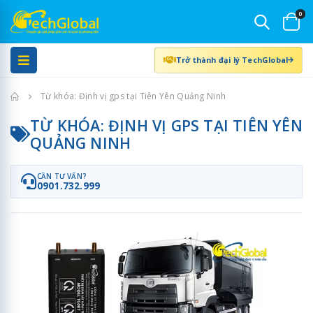
0
Trở thành đại lý TechGlobal
Trang chủ
Từ khóa: Định vị gps tại Tiên Yên Quảng Ninh
TỪ KHÓA: ĐỊNH VỊ GPS TẠI TIÊN YÊN
QUẢNG NINH
CẦN TƯ VẤN?
0901.732.999