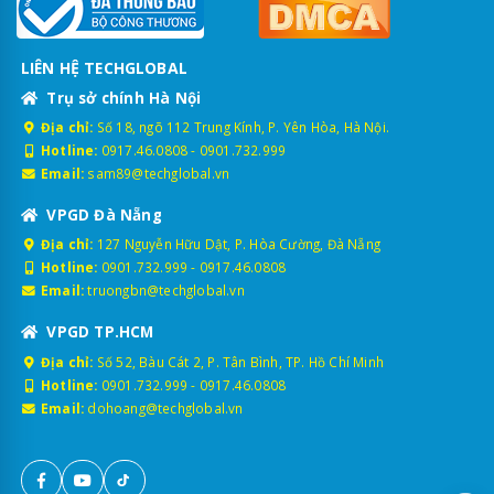
LIÊN HỆ TECHGLOBAL
Trụ sở chính Hà Nội
Địa chỉ:
Số 18, ngõ 112 Trung Kính, P. Yên Hòa, Hà Nội.
Hotline:
0917.46.0808
-
0901.732.999
Email:
sam89@techglobal.vn
VPGD Đà Nẵng
Địa chỉ:
127 Nguyễn Hữu Dật, P. Hòa Cường, Đà Nẵng
Hotline:
0901.732.999
-
0917.46.0808
Email:
truongbn@techglobal.vn
VPGD TP.HCM
Địa chỉ:
Số 52, Bàu Cát 2, P. Tân Bình, TP. Hồ Chí Minh
Hotline:
0901.732.999
-
0917.46.0808
Email:
dohoang@techglobal.vn