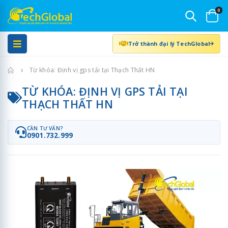
0
Trở thành đại lý TechGlobal
Trang chủ
Từ khóa: Định vị gps tải tại Thạch Thất HN
TỪ KHÓA: ĐỊNH VỊ GPS TẢI TẠI
THẠCH THẤT HN
CẦN TƯ VẤN?
0901.732.999