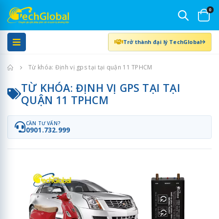
0
Trở thành đại lý TechGlobal
Trang chủ
Từ khóa: Định vị gps tại tại quận 11 TPHCM
TỪ KHÓA: ĐỊNH VỊ GPS TẠI TẠI
QUẬN 11 TPHCM
CẦN TƯ VẤN?
0901.732.999