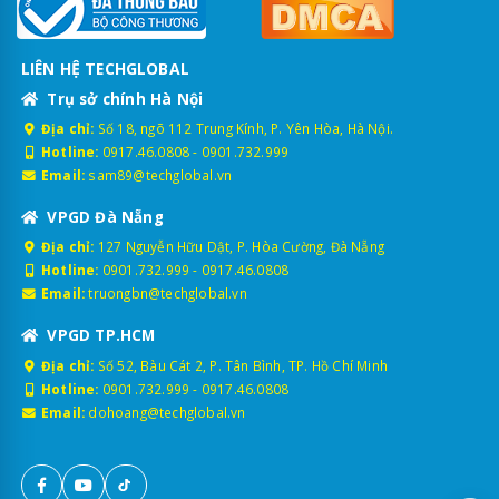
LIÊN HỆ TECHGLOBAL
Trụ sở chính Hà Nội
Địa chỉ:
Số 18, ngõ 112 Trung Kính, P. Yên Hòa, Hà Nội.
Hotline:
0917.46.0808
-
0901.732.999
Email:
sam89@techglobal.vn
VPGD Đà Nẵng
Địa chỉ:
127 Nguyễn Hữu Dật, P. Hòa Cường, Đà Nẵng
Hotline:
0901.732.999
-
0917.46.0808
Email:
truongbn@techglobal.vn
VPGD TP.HCM
Địa chỉ:
Số 52, Bàu Cát 2, P. Tân Bình, TP. Hồ Chí Minh
Hotline:
0901.732.999
-
0917.46.0808
Email:
dohoang@techglobal.vn