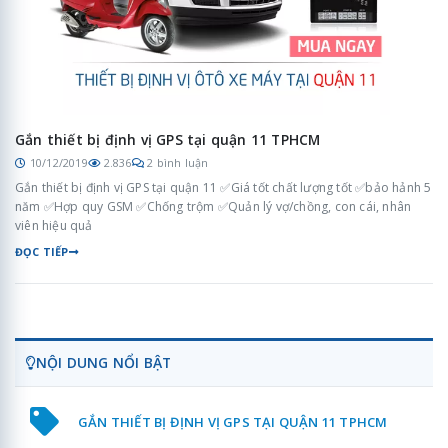
Gắn thiết bị định vị GPS tại quận 11 TPHCM
10/12/2019
2.836
2 bình luận
Gắn thiết bị định vị GPS tại quận 11 ✅Giá tốt chất lượng tốt ✅bảo hảnh 5
năm ✅Hợp quy GSM ✅Chống trộm ✅Quản lý vợ/chồng, con cái, nhân
viên hiệu quả
ĐỌC TIẾP
NỘI DUNG NỔI BẬT
GẮN THIẾT BỊ ĐỊNH VỊ GPS TẠI QUẬN 11 TPHCM