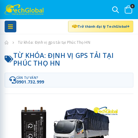
0
Trở thành đại lý TechGlobal
Trang chủ
Từ khóa: Định vị gps tải tại Phúc Thọ HN
TỪ KHÓA: ĐỊNH VỊ GPS TẢI TẠI
PHÚC THỌ HN
CẦN TƯ VẤN?
0901.732.999