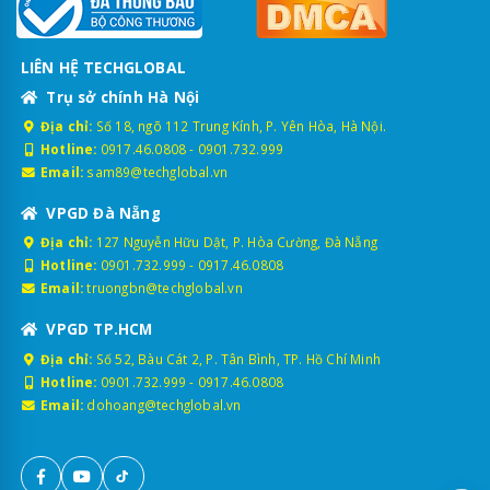
LIÊN HỆ TECHGLOBAL
Trụ sở chính Hà Nội
Địa chỉ:
Số 18, ngõ 112 Trung Kính, P. Yên Hòa, Hà Nội.
Hotline:
0917.46.0808
-
0901.732.999
Email:
sam89@techglobal.vn
VPGD Đà Nẵng
Địa chỉ:
127 Nguyễn Hữu Dật, P. Hòa Cường, Đà Nẵng
Hotline:
0901.732.999
-
0917.46.0808
Email:
truongbn@techglobal.vn
VPGD TP.HCM
Địa chỉ:
Số 52, Bàu Cát 2, P. Tân Bình, TP. Hồ Chí Minh
Hotline:
0901.732.999
-
0917.46.0808
Email:
dohoang@techglobal.vn