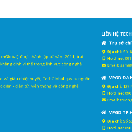
LIÊN HỆ TEC
Trụ sở chí
Địa chỉ:
Số 18
lobal) được thành lập từ năm 2011, trải
Hotline:
091
khẳng định vị thế trong lĩnh vực công nghệ
Email:
sam89
VPGD Đà 
o và giàu nhiệt huyết, TechGlobal quy tụ nguồn
c điện - điện tử, viễn thông và công nghệ
Địa chỉ:
127 
Hotline:
090
Email:
truon
VPGD TP.
Địa chỉ:
Số 52
Hotline:
090