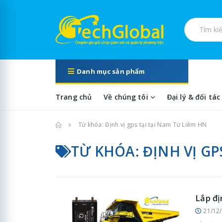
Tìm kiếm s
Danh mục sản phẩm
Trang chủ
Về chúng tôi
Đại lý & đối tác
Trang chủ
Từ khóa: Định vị gps tại tại Nam Từ Liêm HN
TỪ KHÓA: ĐỊNH VỊ GP
Lắp đị
21/12