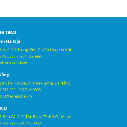
HGLOBAL
nh Hà Nội
, ngõ 112 Trung Kính, P. Yên Hòa, Hà Nội.
7.46.0808
-
0901.732.999
@techglobal.vn
Nẵng
Nguyễn Hữu Dật, P. Hòa Cường, Đà Nẵng
1.732.999
-
0917.46.0808
gbn@techglobal.vn
HCM
, Bàu Cát 2, P. Tân Bình, TP. Hồ Chí Minh
1.732.999
-
0917.46.0808