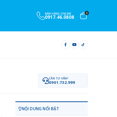
0
BÁN HÀNG ONLINE
0917.46.0808
CẦN TƯ VẤN?
0901.732.999
NỘI DUNG NỔI BẬT