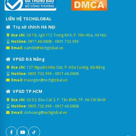
LIÊN HỆ TECHGLOBAL
Trụ sở chính Hà Nội
Địa chỉ:
Số 18, ngõ 112 Trung Kính, P. Yên Hòa, Hà Nội.
Hotline:
0917.46.0808
-
0901.732.999
Email:
sam89@techglobal.vn
VPGD Đà Nẵng
Địa chỉ:
127 Nguyễn Hữu Dật, P. Hòa Cường, Đà Nẵng
Hotline:
0901.732.999
-
0917.46.0808
Email:
truongbn@techglobal.vn
VPGD TP.HCM
Địa chỉ:
Số 52, Bàu Cát 2, P. Tân Bình, TP. Hồ Chí Minh
Hotline:
0901.732.999
-
0917.46.0808
Email:
dohoang@techglobal.vn