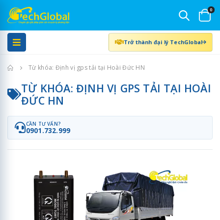
0
Trở thành đại lý TechGlobal
Trang chủ
Từ khóa: Định vị gps tải tại Hoài Đức HN
TỪ KHÓA: ĐỊNH VỊ GPS TẢI TẠI HOÀI
ĐỨC HN
CẦN TƯ VẤN?
0901.732.999