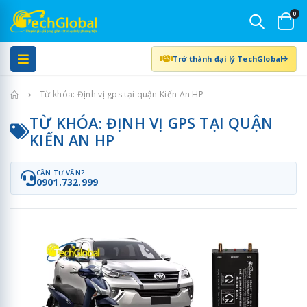
0
Trở thành đại lý TechGlobal
Trang chủ
Từ khóa: Định vị gps tại quận Kiến An HP
TỪ KHÓA: ĐỊNH VỊ GPS TẠI QUẬN
KIẾN AN HP
CẦN TƯ VẤN?
0901.732.999