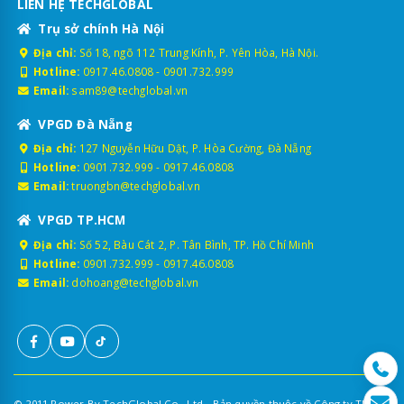
LIÊN HỆ TECHGLOBAL
Trụ sở chính Hà Nội
Địa chỉ:
Số 18, ngõ 112 Trung Kính, P. Yên Hòa, Hà Nội.
Hotline:
0917.46.0808
-
0901.732.999
Email:
sam89@techglobal.vn
VPGD Đà Nẵng
Địa chỉ:
127 Nguyễn Hữu Dật, P. Hòa Cường, Đà Nẵng
Hotline:
0901.732.999
-
0917.46.0808
Email:
truongbn@techglobal.vn
VPGD TP.HCM
Địa chỉ:
Số 52, Bàu Cát 2, P. Tân Bình, TP. Hồ Chí Minh
Hotline:
0901.732.999
-
0917.46.0808
Email:
dohoang@techglobal.vn
© 2011 Power By TechGlobal Co., Ltd - Bản quyền thuộc về Công ty TNHH