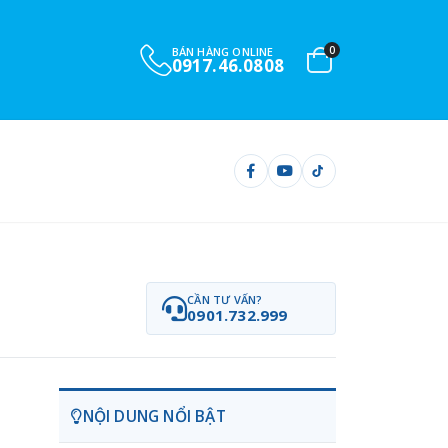
0
BÁN HÀNG ONLINE
0917.46.0808
CẦN TƯ VẤN?
0901.732.999
NỘI DUNG NỔI BẬT