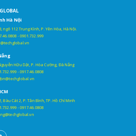
HGLOBAL
nh Hà Nội
, ngõ 112 Trung Kính, P. Yên Hòa, Hà Nội.
7.46.0808
-
0901.732.999
@techglobal.vn
Nẵng
Nguyễn Hữu Dật, P. Hòa Cường, Đà Nẵng
1.732.999
-
0917.46.0808
gbn@techglobal.vn
HCM
, Bàu Cát 2, P. Tân Bình, TP. Hồ Chí Minh
1.732.999
-
0917.46.0808
ng@techglobal.vn