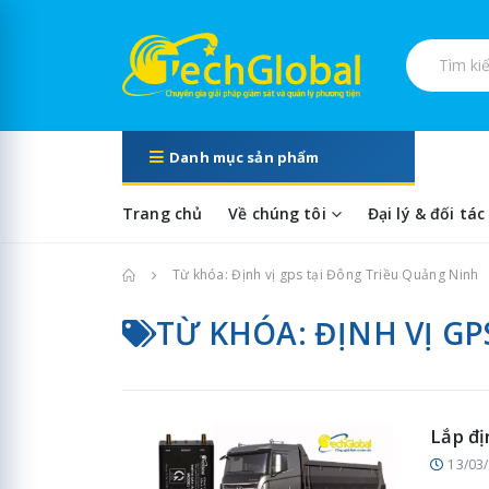
Tìm kiếm s
Danh mục sản phẩm
Trang chủ
Về chúng tôi
Đại lý & đối tác
Trang chủ
Từ khóa: Định vị gps tại Đông Triều Quảng Ninh
TỪ KHÓA: ĐỊNH VỊ G
Lắp đị
13/03