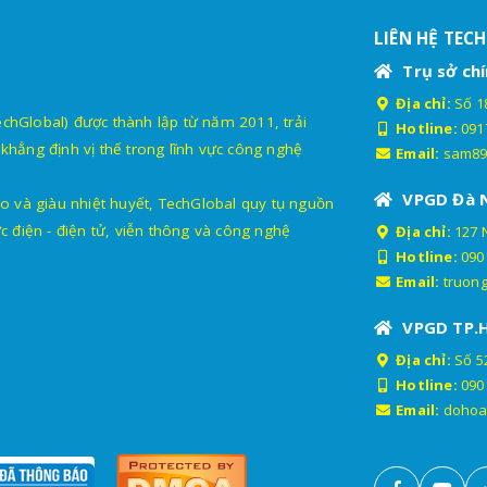
LIÊN HỆ TEC
Trụ sở chí
Địa chỉ:
Số 18
lobal) được thành lập từ năm 2011, trải
Hotline:
091
khẳng định vị thế trong lĩnh vực công nghệ
Email:
sam89
VPGD Đà 
o và giàu nhiệt huyết, TechGlobal quy tụ nguồn
c điện - điện tử, viễn thông và công nghệ
Địa chỉ:
127 
Hotline:
090
Email:
truon
VPGD TP.
Địa chỉ:
Số 52
Hotline:
090
Email:
dohoa