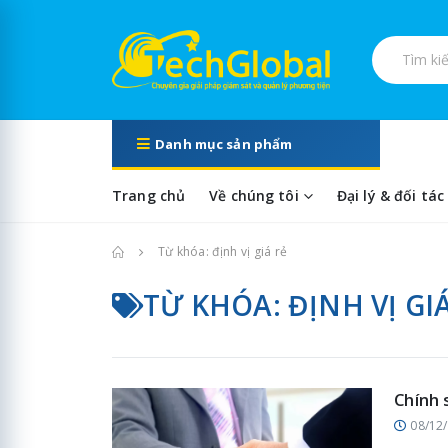
Tìm kiếm s
Danh mục sản phẩm
Trang chủ
Về chúng tôi
Đại lý & đối tác
Trang chủ
Từ khóa: định vị giá rẻ
TỪ KHÓA: ĐỊNH VỊ GI
Chính 
08/12