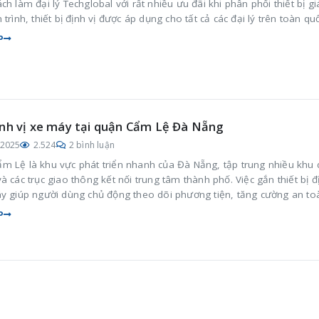
ch làm đại lý Techglobal với rất nhiều ưu đãi khi phân phối thiết bị g
 trình, thiết bị định vị được áp dụng cho tất cả các đại lý trên toàn qu
P
nh vị xe máy tại quận Cẩm Lệ Đà Nẵng
/2025
2.524
2 bình luận
m Lệ là khu vực phát triển nhanh của Đà Nẵng, tập trung nhiều khu
à các trục giao thông kết nối trung tâm thành phố. Việc gắn thiết bị đ
áy giúp người dùng chủ động theo dõi phương tiện, tăng cường an to
lý xe hiệu quả trong sinh hoạt hằng ngày.
P