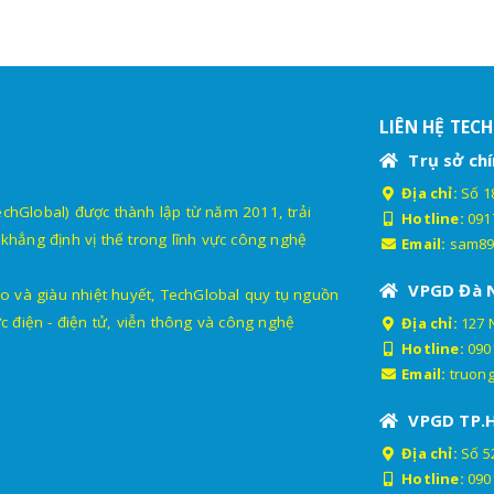
LIÊN HỆ TEC
Trụ sở chí
Địa chỉ:
Số 18
lobal) được thành lập từ năm 2011, trải
Hotline:
091
khẳng định vị thế trong lĩnh vực công nghệ
Email:
sam89
VPGD Đà 
o và giàu nhiệt huyết, TechGlobal quy tụ nguồn
c điện - điện tử, viễn thông và công nghệ
Địa chỉ:
127 
Hotline:
090
Email:
truon
VPGD TP.
Địa chỉ:
Số 52
Hotline:
090