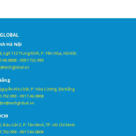
HGLOBAL
nh Hà Nội
, ngõ 112 Trung Kính, P. Yên Hòa, Hà Nội.
7.46.0808
-
0901.732.999
@techglobal.vn
Nẵng
Nguyễn Hữu Dật, P. Hòa Cường, Đà Nẵng
1.732.999
-
0917.46.0808
gbn@techglobal.vn
HCM
, Bàu Cát 2, P. Tân Bình, TP. Hồ Chí Minh
1.732.999
-
0917.46.0808