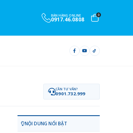
0
BÁN HÀNG ONLINE
0917.46.0808
CẦN TƯ VẤN?
0901.732.999
NỘI DUNG NỔI BẬT