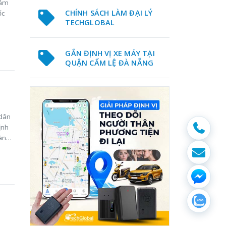
iám
CHÍNH SÁCH LÀM ĐẠI LÝ
ốc
TECHGLOBAL
GẮN ĐỊNH VỊ XE MÁY TẠI
QUẬN CẨM LỆ ĐÀ NẴNG
 dân
ịnh
àn