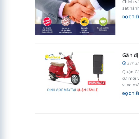
Chính sá
sát hành
ĐỌC TIẾ
Gắn đị
27/12
Quận Cẩ
cư mới v
vị xe m
và quản 
ĐỌC TIẾ