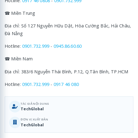
Hotline:
0917 46 0808
-
0901.732.999
☎ Miền Trung
Địa chỉ: Số 127 Nguyễn Hữu Dật, Hòa Cường Bắc, Hải Châu,
Đà Nẵng
Hotline:
0901.732.999
-
0945.86.60.60
☎ Miền Nam
Địa chỉ: 383/6 Nguyễn Thái Bình, P.12, Q.Tân Bình, TP.HCM
Hotline:
0901.732.999
-
0917 46 080
TÁC GIẢ NỘI DUNG
TechGlobal
ĐƠN VỊ XUẤT BẢN
TechGlobal