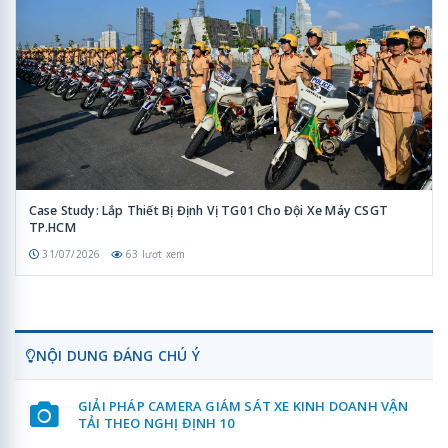
Case Study: Lắp Thiết Bị Định Vị TG01 Cho Đội Xe Máy CSGT
TP.HCM
31/07/2026
63 lượt xem
NỘI DUNG ĐÁNG CHÚ Ý
GIẢI PHÁP CAMERA GIÁM SÁT XE KINH DOANH VẬN
TẢI THEO NGHỊ ĐỊNH 10