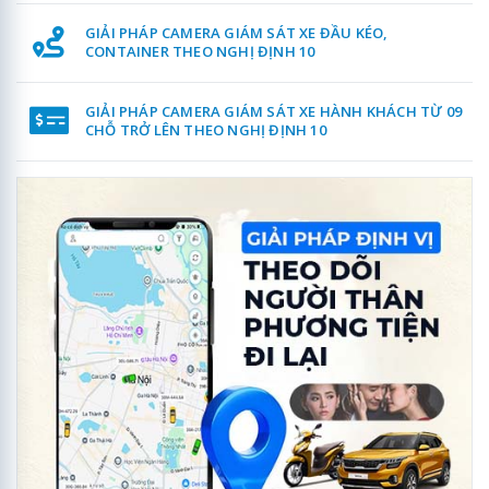
GIẢI PHÁP CAMERA GIÁM SÁT XE ĐẦU KÉO,
CONTAINER THEO NGHỊ ĐỊNH 10
GIẢI PHÁP CAMERA GIÁM SÁT XE HÀNH KHÁCH TỪ 09
CHỖ TRỞ LÊN THEO NGHỊ ĐỊNH 10