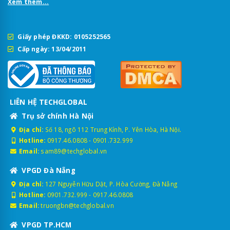
Xem thêm...
Giấy phép ĐKKD: 0105252565
Cấp ngày: 13/04/2011
LIÊN HỆ TECHGLOBAL
Trụ sở chính Hà Nội
Địa chỉ:
Số 18, ngõ 112 Trung Kính, P. Yên Hòa, Hà Nội.
Hotline:
0917.46.0808
-
0901.732.999
Email:
sam89@techglobal.vn
VPGD Đà Nẵng
Địa chỉ:
127 Nguyễn Hữu Dật, P. Hòa Cường, Đà Nẵng
Hotline:
0901.732.999
-
0917.46.0808
Email:
truongbn@techglobal.vn
VPGD TP.HCM