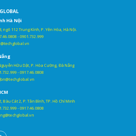
HGLOBAL
nh Hà Nội
, ngõ 112 Trung Kính, P. Yên Hòa, Hà Nội.
7.46.0808
-
0901.732.999
@techglobal.vn
Nẵng
Nguyễn Hữu Dật, P. Hòa Cường, Đà Nẵng
1.732.999
-
0917.46.0808
gbn@techglobal.vn
HCM
, Bàu Cát 2, P. Tân Bình, TP. Hồ Chí Minh
1.732.999
-
0917.46.0808
ng@techglobal.vn