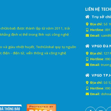
LIÊN HỆ TEC
Trụ sở chí
Địa chỉ:
Số 18
lobal) được thành lập từ năm 2011, trải
Hotline:
091
khẳng định vị thế trong lĩnh vực công nghệ
Email:
sam89
VPGD Đà 
o và giàu nhiệt huyết, TechGlobal quy tụ nguồn
c điện - điện tử, viễn thông và công nghệ
Địa chỉ:
127 
Hotline:
090
Email:
truon
VPGD TP.
Địa chỉ:
Số 52
Hotline:
090
Email:
dohoa