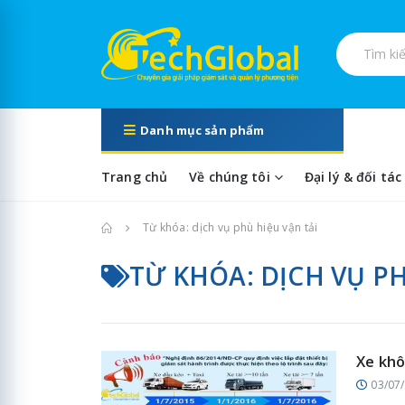
Tìm kiếm s
Danh mục sản phẩm
Trang chủ
Về chúng tôi
Đại lý & đối tác
Trang chủ
Từ khóa: dịch vụ phù hiệu vận tải
TỪ KHÓA: DỊCH VỤ PH
Xe khô
03/07