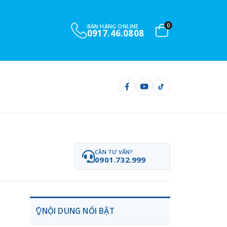
0
BÁN HÀNG ONLINE
0917.46.0808
CẦN TƯ VẤN?
0901.732.999
NỘI DUNG NỔI BẬT