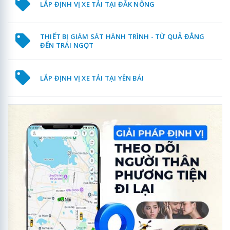
LẮP ĐỊNH VỊ XE TẢI TẠI ĐẮK NÔNG
THIẾT BỊ GIÁM SÁT HÀNH TRÌNH - TỪ QUẢ ĐẮNG
ĐẾN TRÁI NGỌT
LẮP ĐỊNH VỊ XE TẢI TẠI YÊN BÁI