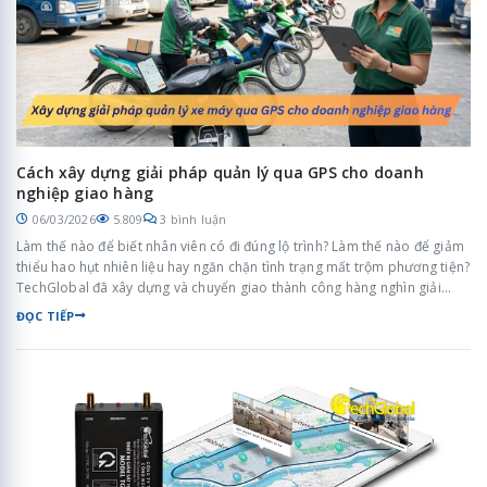
Cách xây dựng giải pháp quản lý qua GPS cho doanh
nghiệp giao hàng
06/03/2026
5.809
3 bình luận
Làm thế nào để biết nhân viên có đi đúng lộ trình? Làm thế nào để giảm
thiểu hao hụt nhiên liệu hay ngăn chặn tình trạng mất trộm phương tiện?
TechGlobal đã xây dựng và chuyển giao thành công hàng nghìn giải
pháp quản lý phương tiện thông minh, giúp doanh nghiệp cắt giảm tới
ĐỌC TIẾP
30% chi phí quản lý và tăng hiệu suất giao nhận lên gấp đôi.