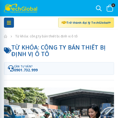
0
Trở thành đại lý TechGlobal
Trang chủ
Từ khóa: công ty bán thiết bị định vị ô tô
TỪ KHÓA: CÔNG TY BÁN THIẾT BỊ
ĐỊNH VỊ Ô TÔ
CẦN TƯ VẤN?
0901.732.999