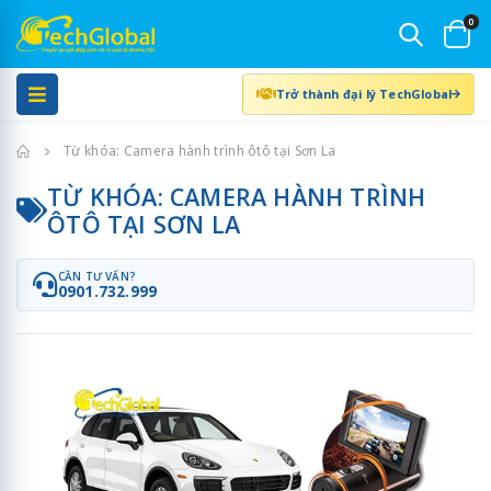
0
Trở thành đại lý TechGlobal
Trang chủ
Từ khóa: Camera hành trình ôtô tại Sơn La
TỪ KHÓA: CAMERA HÀNH TRÌNH
ÔTÔ TẠI SƠN LA
CẦN TƯ VẤN?
0901.732.999