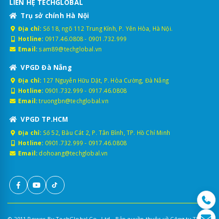
LIÊN HỆ TECHGLOBAL
Trụ sở chính Hà Nội
Địa chỉ:
Số 18, ngõ 112 Trung Kính, P. Yên Hòa, Hà Nội.
Hotline:
0917.46.0808
-
0901.732.999
Email:
sam89@techglobal.vn
VPGD Đà Nẵng
Địa chỉ:
127 Nguyễn Hữu Dật, P. Hòa Cường, Đà Nẵng
Hotline:
0901.732.999
-
0917.46.0808
Email:
truongbn@techglobal.vn
VPGD TP.HCM
Địa chỉ:
Số 52, Bàu Cát 2, P. Tân Bình, TP. Hồ Chí Minh
Hotline:
0901.732.999
-
0917.46.0808
Email:
dohoang@techglobal.vn
© 2011 Power By TechGlobal Co., Ltd - Bản quyền thuộc về Công ty TNHH