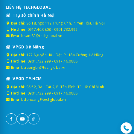
LIÊN HỆ TECHGLOBAL
Trụ sở chính Hà Nội
Địa chỉ:
Số 18, ngõ 112 Trung Kính, P. Yên Hòa, Hà Nội.
Hotline:
0917.46.0808
-
0901.732.999
Email:
sam89@techglobal.vn
VPGD Đà Nẵng
Địa chỉ:
127 Nguyễn Hữu Dật, P. Hòa Cường, Đà Nẵng
Hotline:
0901.732.999
-
0917.46.0808
Email:
truongbn@techglobal.vn
VPGD TP.HCM
Địa chỉ:
Số 52, Bàu Cát 2, P. Tân Bình, TP. Hồ Chí Minh
Hotline:
0901.732.999
-
0917.46.0808
Email:
dohoang@techglobal.vn