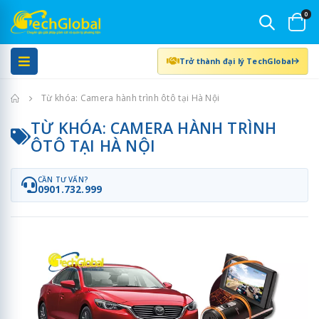
0
Trở thành đại lý TechGlobal
Trang chủ
Từ khóa: Camera hành trình ôtô tại Hà Nội
TỪ KHÓA: CAMERA HÀNH TRÌNH
ÔTÔ TẠI HÀ NỘI
CẦN TƯ VẤN?
0901.732.999