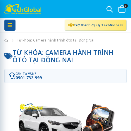
0
Trở thành đại lý TechGlobal
Trang chủ
Từ khóa: Camera hành trình ôtô tại Đồng Nai
TỪ KHÓA: CAMERA HÀNH TRÌNH
ÔTÔ TẠI ĐỒNG NAI
CẦN TƯ VẤN?
0901.732.999