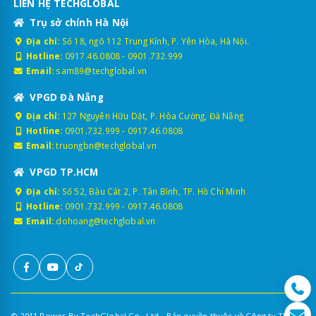
LIÊN HỆ TECHGLOBAL
Trụ sở chính Hà Nội
Địa chỉ:
Số 18, ngõ 112 Trung Kính, P. Yên Hòa, Hà Nội.
Hotline:
0917.46.0808
-
0901.732.999
Email:
sam89@techglobal.vn
VPGD Đà Nẵng
Địa chỉ:
127 Nguyễn Hữu Dật, P. Hòa Cường, Đà Nẵng
Hotline:
0901.732.999
-
0917.46.0808
Email:
truongbn@techglobal.vn
VPGD TP.HCM
Địa chỉ:
Số 52, Bàu Cát 2, P. Tân Bình, TP. Hồ Chí Minh
Hotline:
0901.732.999
-
0917.46.0808
Email:
dohoang@techglobal.vn
© 2011 Power By TechGlobal Co., Ltd - Bản quyền thuộc về Công ty TNHH