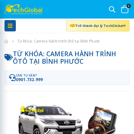
0
Trở thành đại lý TechGlobal
Trang chủ
Từ khóa: Camera hành trình ôtô tại Bình Phước
TỪ KHÓA: CAMERA HÀNH TRÌNH
ÔTÔ TẠI BÌNH PHƯỚC
CẦN TƯ VẤN?
0901.732.999