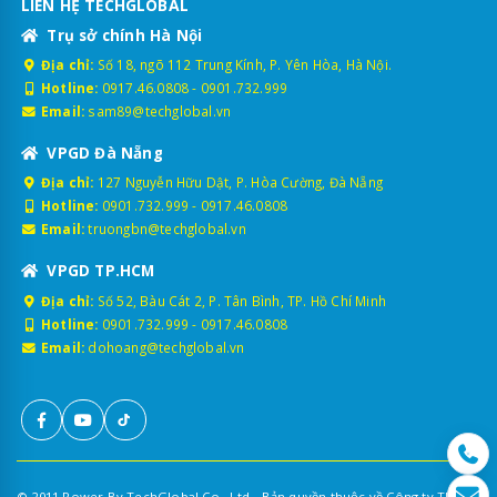
LIÊN HỆ TECHGLOBAL
Trụ sở chính Hà Nội
Địa chỉ:
Số 18, ngõ 112 Trung Kính, P. Yên Hòa, Hà Nội.
Hotline:
0917.46.0808
-
0901.732.999
Email:
sam89@techglobal.vn
VPGD Đà Nẵng
Địa chỉ:
127 Nguyễn Hữu Dật, P. Hòa Cường, Đà Nẵng
Hotline:
0901.732.999
-
0917.46.0808
Email:
truongbn@techglobal.vn
VPGD TP.HCM
Địa chỉ:
Số 52, Bàu Cát 2, P. Tân Bình, TP. Hồ Chí Minh
Hotline:
0901.732.999
-
0917.46.0808
Email:
dohoang@techglobal.vn
© 2011 Power By TechGlobal Co., Ltd - Bản quyền thuộc về Công ty TNHH