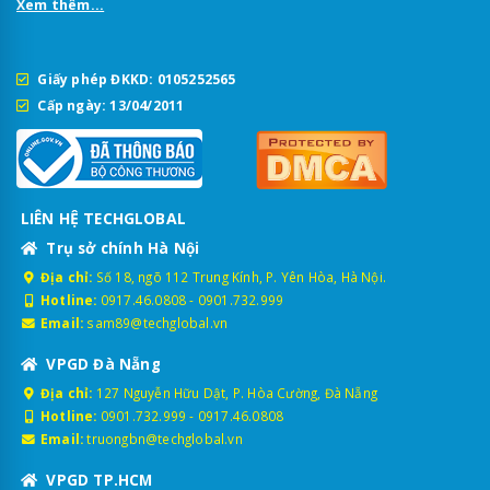
Xem thêm...
Giấy phép ĐKKD: 0105252565
Cấp ngày: 13/04/2011
LIÊN HỆ TECHGLOBAL
Trụ sở chính Hà Nội
Địa chỉ:
Số 18, ngõ 112 Trung Kính, P. Yên Hòa, Hà Nội.
Hotline:
0917.46.0808
-
0901.732.999
Email:
sam89@techglobal.vn
VPGD Đà Nẵng
Địa chỉ:
127 Nguyễn Hữu Dật, P. Hòa Cường, Đà Nẵng
Hotline:
0901.732.999
-
0917.46.0808
Email:
truongbn@techglobal.vn
VPGD TP.HCM