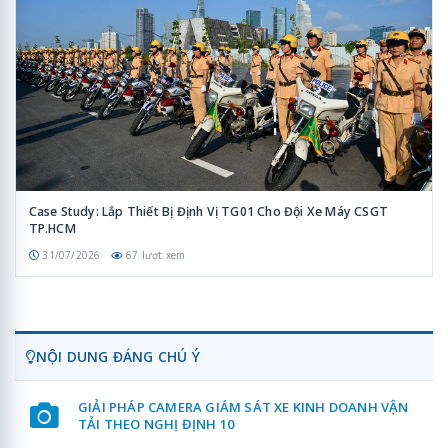
Case Study: Lắp Thiết Bị Định Vị TG01 Cho Đội Xe Máy CSGT
TP.HCM
31/07/2026
67 lượt xem
NỘI DUNG ĐÁNG CHÚ Ý
GIẢI PHÁP CAMERA GIÁM SÁT XE KINH DOANH VẬN
TẢI THEO NGHỊ ĐỊNH 10