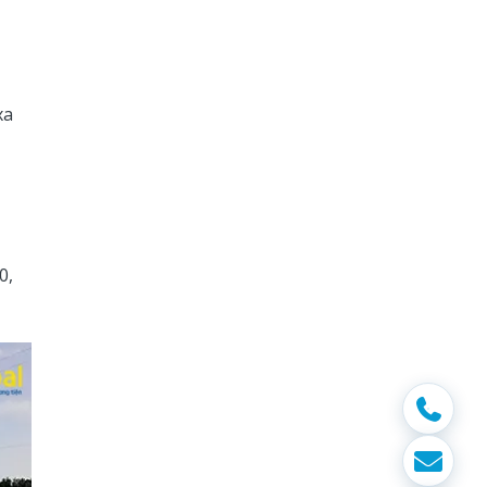
xa
0,