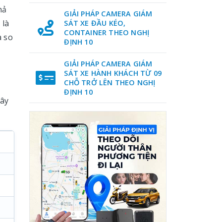
hả
GIẢI PHÁP CAMERA GIÁM
 là
SÁT XE ĐẦU KÉO,
CONTAINER THEO NGHỊ
à so
ĐỊNH 10
GIẢI PHÁP CAMERA GIÁM
SÁT XE HÀNH KHÁCH TỪ 09
CHỖ TRỞ LÊN THEO NGHỊ
ĐỊNH 10
đây