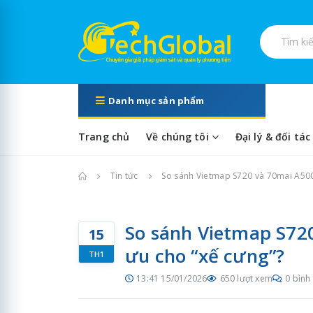
Tìm kiếm s
Danh mục sản phẩm
Trang chủ
Về chúng tôi
Đại lý & đối tác
Trang chủ
Tin tức
So sánh Vietmap S720 và 70mai A500S
So sánh Vietmap S720
15
ưu cho “xế cưng”?
TH1
13:41 15/01/2026
650 lượt xem
0 bình