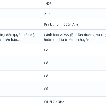
140º
2.0”
Pin Lithium (500mAh)
ông độc quyền (tốc độ,
Cảnh báo ADAS (lệch làn đường, va c
 biển báo,...)
hoặc xe phía trước di chuyển)
Có
Có
Có
Có
Wi-Fi 2.4GHz