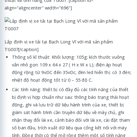
thuật và tính năng của TG007. [caption id=""
align="aligncenter" width="696"]
Lắp định vị xe tải tại Bạch Long Vĩ với mã sản phẩm
TG007[/caption]
Thông số kĩ thuật: Khối lượng: 105g; kích thước vuông
vắn nhỏ gọn: 109 x 64 x 27 ( H x W x L); điện áp hoạt
động rộng từ 9vDC đến 35vDc; đèn led hiển thị: có 3 đèn;
nhiệt độ hoạt động tốt từ 0 – 55 độ C.
Các tính năng: thiết bị có đầy đủ các tính năng của thiết
bị định vị hợp chuẩn như sau: thông báo trạng thái hoạt
động, ghi và lưu trữ dữ liệu hành trình của xe, thiết bị
giám sát hành trình cần truyền dữ liệu về máy chủ, ghi
nhận thay đổi lái xe, cảnh báo đối với lái xe, cài đặt tham
số ban đầu, trích xuất dữ liệu qua cổng kết nối với máy
tính. Đồng thời có thể mở rộng thêm một số tính năng