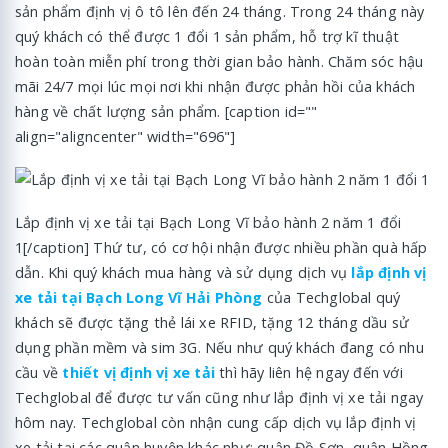
sản phẩm định vị ô tô lên đến 24 tháng. Trong 24 tháng này
quý khách có thể được 1 đổi 1 sản phẩm, hỗ trợ kĩ thuật
hoàn toàn miễn phí trong thời gian bảo hành. Chăm sóc hậu
mãi 24/7 mọi lúc mọi nơi khi nhận được phản hồi của khách
hàng về chất lượng sản phẩm. [caption id=""
align="aligncenter" width="696"]
Lắp định vị xe tải tại Bạch Long Vĩ bảo hành 2 năm 1 đổi
1[/caption] Thứ tư, có cơ hội nhận được nhiều phần quà hấp
dẫn. Khi quý khách mua hàng và sử dụng dịch vụ
lắp định vị
xe tải tại Bạch Long Vĩ Hải Phòng
của Techglobal quý
khách sẽ được tặng thẻ lái xe RFID, tặng 12 tháng dầu sử
dụng phần mềm và sim 3G. Nếu như quý khách đang có nhu
cầu về
thiết vị định vị xe tải
thì hãy liên hệ ngay đến với
Techglobal để được tư vấn cũng như lắp định vị xe tải ngay
hôm nay. Techglobal còn nhận cung cấp dịch vụ lắp định vị
xe tải tại các quận huyện khác như: quận Đồ Sơn, quận Hồng