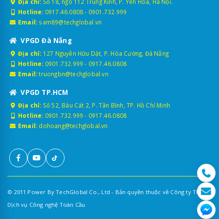
Địa chỉ:
Số 18, ngõ 112 Trung Kính, P. Yên Hòa, Hà Nội.
Hotline:
0917.46.0808
-
0901.732.999
Email:
sam89@techglobal.vn
VPGD Đà Nẵng
Địa chỉ:
127 Nguyễn Hữu Dật, P. Hòa Cường, Đà Nẵng
Hotline:
0901.732.999
-
0917.46.0808
Email:
truongbn@techglobal.vn
VPGD TP.HCM
Địa chỉ:
Số 52, Bàu Cát 2, P. Tân Bình, TP. Hồ Chí Minh
Hotline:
0901.732.999
-
0917.46.0808
Email:
dohoang@techglobal.vn
© 2011 Power By TechGlobal Co., Ltd - Bản quyền thuộc về Công ty TNHH
Dịch vụ Công nghệ Toàn Cầu