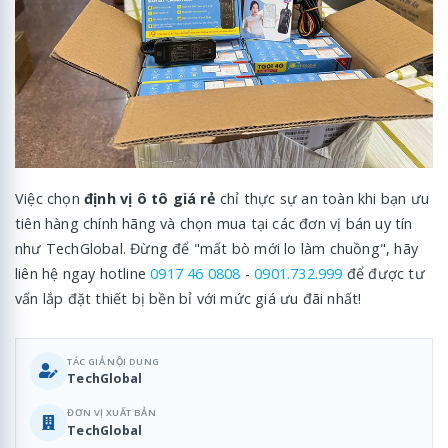
Việc chọn
định vị ô tô giá rẻ
chỉ thực sự an toàn khi bạn ưu
tiên hàng chính hãng và chọn mua tại các đơn vị bán uy tín
như TechGlobal. Đừng để "mất bò mới lo làm chuồng", hãy
liên hệ ngay hotline
0917 46 0808
-
0901.732.999
để được tư
vấn lắp đặt thiết bị bền bỉ với mức giá ưu đãi nhất!
TÁC GIẢ NỘI DUNG
TechGlobal
ĐƠN VỊ XUẤT BẢN
TechGlobal