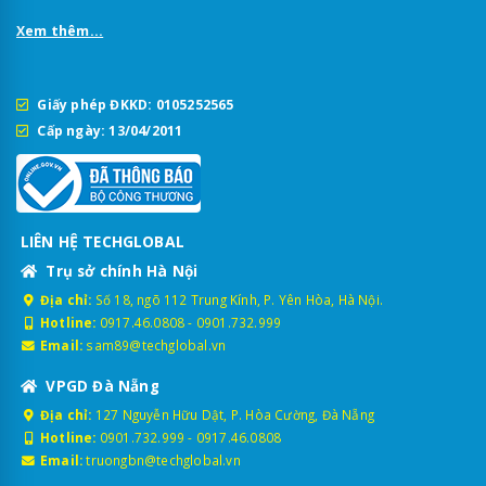
Xem thêm...
Giấy phép ĐKKD: 0105252565
Cấp ngày: 13/04/2011
LIÊN HỆ TECHGLOBAL
Trụ sở chính Hà Nội
Địa chỉ:
Số 18, ngõ 112 Trung Kính, P. Yên Hòa, Hà Nội.
Hotline:
0917.46.0808
-
0901.732.999
Email:
sam89@techglobal.vn
VPGD Đà Nẵng
Địa chỉ:
127 Nguyễn Hữu Dật, P. Hòa Cường, Đà Nẵng
Hotline:
0901.732.999
-
0917.46.0808
Email:
truongbn@techglobal.vn