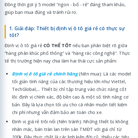
Đồng thời gợi ý 5 model “ngon - bổ - rẻ” đáng tham khảo,
giúp bạn mua đúng và tránh rủi ro.
1. Giải đáp: Thiết bị định vị ô tô giá rẻ có thực sự
tốt?
Định vị ô tô giá rẻ
CÓ THỂ TỐT
nếu bạn phân biệt rõ giữa
“hàng phân khúc phổ thông” và "hàng rác công nghệ". Thực
tế thị trường hiện nay chia làm hai thái cực sản phẩm:
Định vị ô tô giá rẻ chính hãng
(Nên mua): Là các model
tối giản tính năng của các thương hiệu lớn như Viettel,
TechGlobal,... Thiết bị chỉ tập trung vào chức năng cốt
lõi: định vị chính xác, độ bền cao & một số tính năng cơ
bản. Đây là lựa chọn tối ưu cho cá nhân muốn tiết kiệm
chi phí nhưng vẫn đảm bảo an toàn cho xe.
Định vị giá rẻ trôi nổi (Nên tránh): Những thiết bị không
nhãn mác, bán tràn lan trên sàn TMĐT với giá chỉ từ
200k. Đây thực chất là các linh kiện đời cũ, thiếu các tiêu