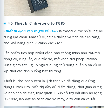
4.5. Thiết bị định vị xe ô tô TG85
Thiết bị định vị ô tô giá rẻ TG85
là model được nhiều người
dùng lựa chọn. Máy sử dụng hệ thống vệ tinh đa nền tảng,
cho khả năng định vị chính xác 24/7.
Sản phẩm tích hợp nhiều cảnh báo thông minh như tắt/mở
động cơ, rung lắc, quá tốc độ, mở khóa trái phép, ra/vào
vùng giám sát… giúp người dùng chủ động quản lý và xử lý
kịp thời các tình huống bất thường.
Thiết bị cho phép xem lại lịch trình xe dễ dàng qua ứng
dụng iTrack Pro, hiển thị đầy đủ điểm dừng, thời gian dừng
và báo cáo chi tiết, trực quan. TG85 hỗ trợ dải điện áp rộng
9 - 100V, lắp đặt an toàn cho xe máy, ô tô con và xe tải.