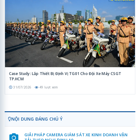
Case Study: Lắp Thiết Bị Định Vị TG01 Cho Đội Xe Máy CSGT
TP.HCM
31/07/2026
49 lượt xem
NỘI DUNG ĐÁNG CHÚ Ý
GIẢI PHÁP CAMERA GIÁM SÁT XE KINH DOANH VẬN