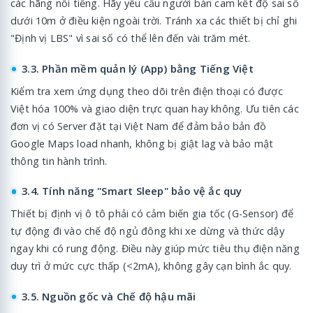
các hãng nổi tiếng. Hãy yêu cầu người bán cam kết độ sai số
dưới 10m ở điều kiện ngoài trời. Tránh xa các thiết bị chỉ ghi
"Định vị LBS" vì sai số có thể lên đến vài trăm mét.
3.3. Phần mềm quản lý (App) bằng Tiếng Việt
Kiểm tra xem ứng dụng theo dõi trên điện thoại có được
Việt hóa 100% và giao diện trực quan hay không. Ưu tiên các
đơn vị có Server đặt tại Việt Nam để đảm bảo bản đồ
Google Maps load nhanh, không bị giật lag và bảo mật
thông tin hành trình.
3.4. Tính năng "Smart Sleep" bảo vệ ắc quy
Thiết bị định vị ô tô phải có cảm biến gia tốc (G-Sensor) để
tự động đi vào chế độ ngủ đông khi xe dừng và thức dậy
ngay khi có rung động. Điều này giúp mức tiêu thụ điện năng
duy trì ở mức cực thấp (<2mA), không gây cạn bình ắc quy.
3.5. Nguồn gốc và Chế độ hậu mãi