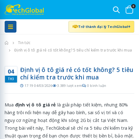
0
Trở thành đại lý TechGlobal
Trang chủ
Tin tức
Định vị ô tô giá rẻ có tốt không? 5 tiêu chí kiểm tra trước khi mua
Định vị ô tô giá rẻ có tốt không? 5 tiêu
04
chí kiểm tra trước khi mua
TH3
17:19 04/03/2026
3.389 lượt xem
0 bình luận
Mua
định vị ô tô giá rẻ
là giải pháp tiết kiệm, nhưng 80%
hàng trôi nổi hiện nay dễ gây hao bình, sai số vị trí và có
nguy cơ ngừng hoạt động khi sóng 2G bị cắt tại Việt Nam.
Trong bài viết này, TechGlobal sẽ chỉ ra 5 tiêu chí kiểm tra kỹ
thuật quan trọng để bạn chọn được thiết bị bền bỉ, bảo mật.