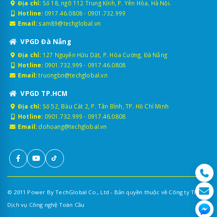
Địa chỉ:
Số 18, ngõ 112 Trung Kính, P. Yên Hòa, Hà Nội.
Hotline:
0917.46.0808
-
0901.732.999
Email:
sam89@techglobal.vn
VPGD Đà Nẵng
Địa chỉ:
127 Nguyễn Hữu Dật, P. Hòa Cường, Đà Nẵng
Hotline:
0901.732.999
-
0917.46.0808
Email:
truongbn@techglobal.vn
VPGD TP.HCM
Địa chỉ:
Số 52, Bàu Cát 2, P. Tân Bình, TP. Hồ Chí Minh
Hotline:
0901.732.999
-
0917.46.0808
Email:
dohoang@techglobal.vn
© 2011 Power By TechGlobal Co., Ltd - Bản quyền thuộc về Công ty TNHH
Dịch vụ Công nghệ Toàn Cầu