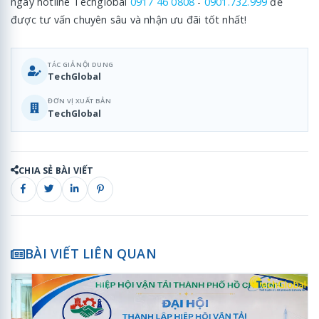
ngay hotline Techglobal
0917 46 0808
-
0901.732.999
để
được tư vấn chuyên sâu và nhận ưu đãi tốt nhất!
TÁC GIẢ NỘI DUNG
TechGlobal
ĐƠN VỊ XUẤT BẢN
TechGlobal
CHIA SẺ BÀI VIẾT
BÀI VIẾT LIÊN QUAN