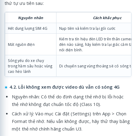
thứ tự ưu tiên sau:
Nguyên nhân
Cách khắc phục
Hết dung lượng SIM 4G
Nạp tiền và kiểm tra lại gói cước
Kiểm tra tín hiệu đèn LED trên thân camera
Mất nguồn điện
đèn nào sáng, hãy kiểm tra lại giắc cắm tẩu
nối điện bình.
Sóng yếu do xe chạy
trong hầm sâu hoặc vùng
Di chuyển sang vùng thoáng sẽ có sóng tốt
cao hẻo lánh
4.2. Lỗi không xem được video dù vẫn có sóng 4G
Nguyên nhân: Có thể do định dạng thẻ nhớ bị lỗi hoặc
thẻ nhớ không đạt chuẩn tốc độ (Class 10).
Cách xử lý: Vào mục Cài đặt (Settings) trên App > Chọn
Format thẻ nhớ. Nếu vẫn không được, hãy thử thay bằng
một thẻ nhớ chính hãng chuẩn U3.