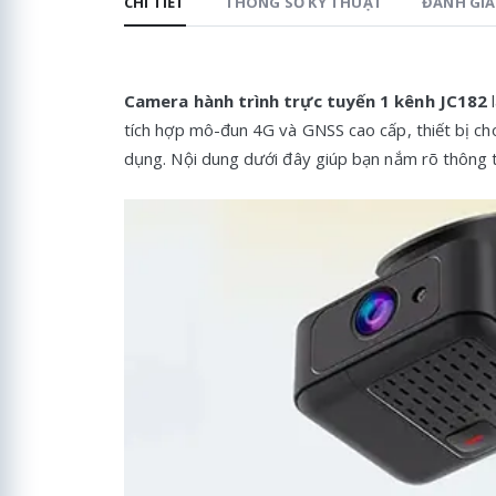
CHI TIẾT
THÔNG SỐ KỸ THUẬT
ĐÁNH GIÁ 
Camera hành trình trực tuyến 1 kênh JC182
l
tích hợp mô-đun 4G và GNSS cao cấp, thiết bị cho 
dụng. Nội dung dưới đây giúp bạn nắm rõ thông t