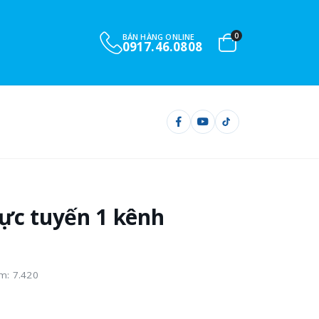
0
BÁN HÀNG ONLINE
0901.732.999
ực tuyến 1 kênh
m: 7.420