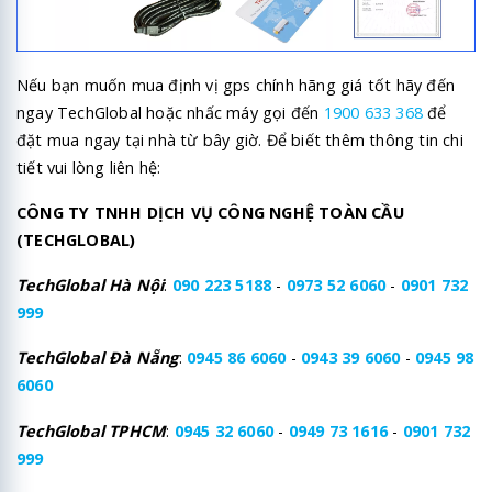
Nếu bạn muốn mua định vị gps chính hãng giá tốt hãy đến
ngay TechGlobal hoặc nhấc máy gọi đến
1900 633 368
để
đặt mua ngay tại nhà từ bây giờ. Để biết thêm thông tin chi
tiết vui lòng liên hệ:
CÔNG TY TNHH DỊCH VỤ CÔNG NGHỆ TOÀN CẦU
(TECHGLOBAL)
TechGlobal Hà Nội
:
090 223 5188
-
0973 52 6060
-
0901 732
999
TechGlobal Đà Nẵng
:
0945 86 6060
-
0943 39 6060
-
0945 98
6060
TechGlobal TPHCM
:
0945 32 6060
-
0949 73 1616
-
0901 732
999