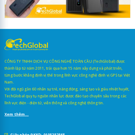
CÔNG TY TNHH DỊCH VỤ CÔNG NGHỆ TOÀN CẦU (TechGlobal) được
thành lập từ năm 2011, trải qua hơn 15 năm xây dựng và phát triển,
từng bước khẳng định vị thế trong lĩnh vực công nghệ định vị GPS tại Việt
Nam.
Với đội ngũ gần 60 nhân sự trẻ, năng động, sáng tạo và giàu nhiệt huyết,
TechGlobal quy tụ nguồn nhân lực được đào tạo chuyên sâu trong các
lĩnh vực điện - điện tử, viễn thông và công nghệ thông tin.
Xem thêm...
Giấy phép ĐKKD: 0105252565