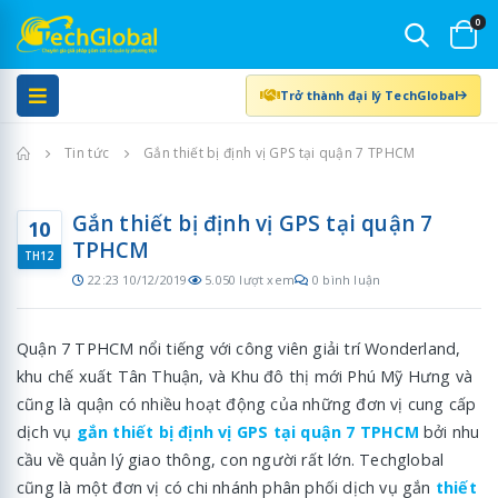
0
Trở thành đại lý TechGlobal
Trang chủ
Tin tức
Gắn thiết bị định vị GPS tại quận 7 TPHCM
Gắn thiết bị định vị GPS tại quận 7
10
TPHCM
TH12
22:23 10/12/2019
5.050 lượt xem
0 bình luận
Quận 7 TPHCM nổi tiếng với công viên giải trí Wonderland,
khu chế xuất Tân Thuận, và Khu đô thị mới Phú Mỹ Hưng và
cũng là quận có nhiều hoạt động của những đơn vị cung cấp
dịch vụ
gắn thiết bị định vị GPS tại quận 7 TPHCM
bởi nhu
cầu về quản lý giao thông, con người rất lớn. Techglobal
cũng là một đơn vị có chi nhánh phân phối dịch vụ gắn
thiết