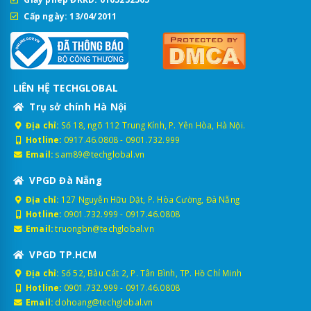
Cấp ngày: 13/04/2011
LIÊN HỆ TECHGLOBAL
Trụ sở chính Hà Nội
Địa chỉ:
Số 18, ngõ 112 Trung Kính, P. Yên Hòa, Hà Nội.
Hotline:
0917.46.0808
-
0901.732.999
Email:
sam89@techglobal.vn
VPGD Đà Nẵng
Địa chỉ:
127 Nguyễn Hữu Dật, P. Hòa Cường, Đà Nẵng
Hotline:
0901.732.999
-
0917.46.0808
Email:
truongbn@techglobal.vn
VPGD TP.HCM
Địa chỉ:
Số 52, Bàu Cát 2, P. Tân Bình, TP. Hồ Chí Minh
Hotline:
0901.732.999
-
0917.46.0808
Email:
dohoang@techglobal.vn