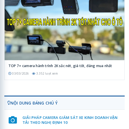
TOP 7+ camera hành trình 2K sắc nét, giá tốt, đáng mua nhất
03/03/2026
3.352 lượt xem
NỘI DUNG ĐÁNG CHÚ Ý
GIẢI PHÁP CAMERA GIÁM SÁT XE KINH DOANH VẬN
TẢI THEO NGHỊ ĐỊNH 10