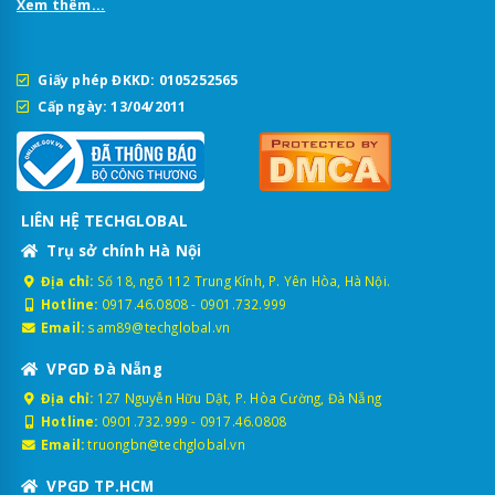
Xem thêm...
Giấy phép ĐKKD: 0105252565
Cấp ngày: 13/04/2011
LIÊN HỆ TECHGLOBAL
Trụ sở chính Hà Nội
Địa chỉ:
Số 18, ngõ 112 Trung Kính, P. Yên Hòa, Hà Nội.
Hotline:
0917.46.0808
-
0901.732.999
Email:
sam89@techglobal.vn
VPGD Đà Nẵng
Địa chỉ:
127 Nguyễn Hữu Dật, P. Hòa Cường, Đà Nẵng
Hotline:
0901.732.999
-
0917.46.0808
Email:
truongbn@techglobal.vn
VPGD TP.HCM