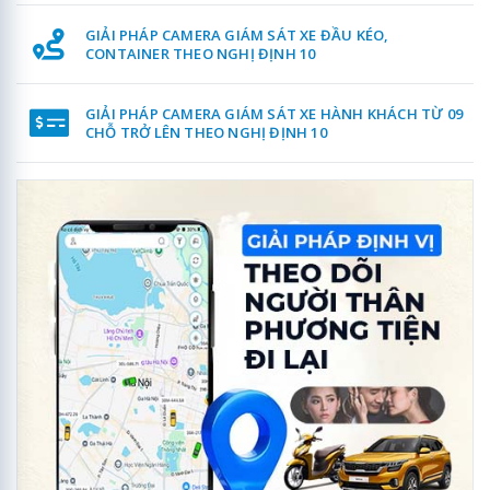
GIẢI PHÁP CAMERA GIÁM SÁT XE ĐẦU KÉO,
CONTAINER THEO NGHỊ ĐỊNH 10
GIẢI PHÁP CAMERA GIÁM SÁT XE HÀNH KHÁCH TỪ 09
CHỖ TRỞ LÊN THEO NGHỊ ĐỊNH 10