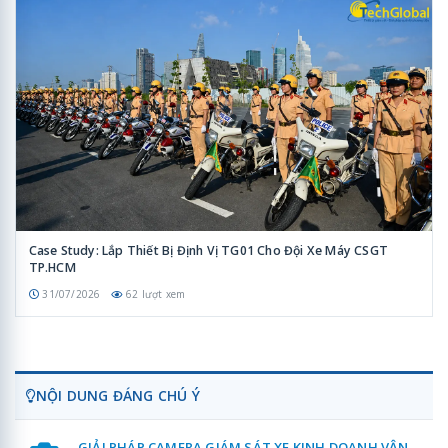
Case Study: Lắp Thiết Bị Định Vị TG01 Cho Đội Xe Máy CSGT
TP.HCM
31/07/2026
62 lượt xem
NỘI DUNG ĐÁNG CHÚ Ý
GIẢI PHÁP CAMERA GIÁM SÁT XE KINH DOANH VẬN