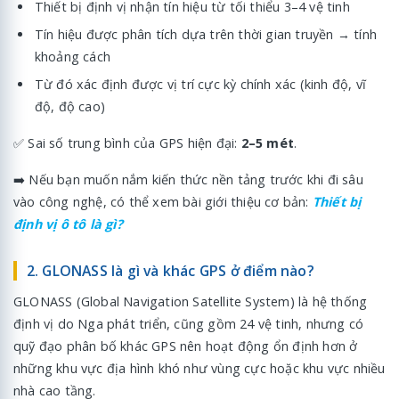
Thiết bị định vị nhận tín hiệu từ tối thiểu 3–4 vệ tinh
Tín hiệu được phân tích dựa trên thời gian truyền → tính
khoảng cách
Từ đó xác định được vị trí cực kỳ chính xác (kinh độ, vĩ
độ, độ cao)
✅ Sai số trung bình của GPS hiện đại:
2–5 mét
.
➡️ Nếu bạn muốn nắm kiến thức nền tảng trước khi đi sâu
vào công nghệ, có thể xem bài giới thiệu cơ bản:
Thiết bị
định vị ô tô là gì?
2. GLONASS là gì và khác GPS ở điểm nào?
GLONASS (Global Navigation Satellite System) là hệ thống
định vị do Nga phát triển, cũng gồm 24 vệ tinh, nhưng có
quỹ đạo phân bố khác GPS nên hoạt động ổn định hơn ở
những khu vực địa hình khó như vùng cực hoặc khu vực nhiều
nhà cao tầng.