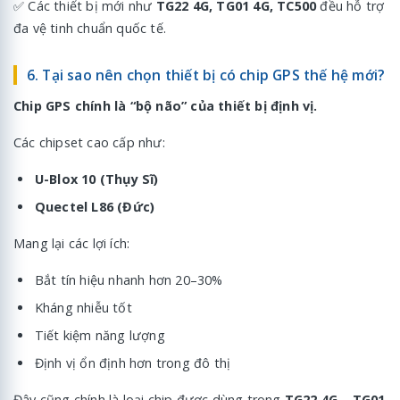
✅ Các thiết bị mới như
TG22 4G, TG01 4G, TC500
đều hỗ trợ
đa vệ tinh chuẩn quốc tế.
6. Tại sao nên chọn thiết bị có chip GPS thế hệ mới?
Chip GPS chính là “bộ não” của thiết bị định vị.
Các chipset cao cấp như:
U-Blox 10 (Thụy Sĩ)
Quectel L86 (Đức)
Mang lại các lợi ích:
Bắt tín hiệu nhanh hơn 20–30%
Kháng nhiễu tốt
Tiết kiệm năng lượng
Định vị ổn định hơn trong đô thị
Đây cũng chính là loại chip được dùng trong
TG22 4G – TG01