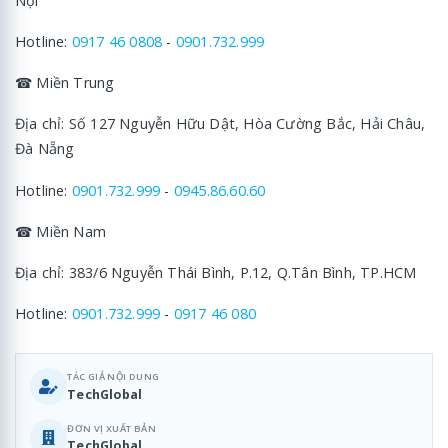
Nội
Hotline:
0917 46 0808
-
0901.732.999
☎ Miền Trung
Địa chỉ: Số 127 Nguyễn Hữu Dật, Hòa Cường Bắc, Hải Châu,
Đà Nẵng
Hotline:
0901.732.999
-
0945.86.60.60
☎ Miền Nam
Địa chỉ: 383/6 Nguyễn Thái Bình, P.12, Q.Tân Bình, TP.HCM
Hotline:
0901.732.999
-
0917 46 080
TÁC GIẢ NỘI DUNG
TechGlobal
ĐƠN VỊ XUẤT BẢN
TechGlobal