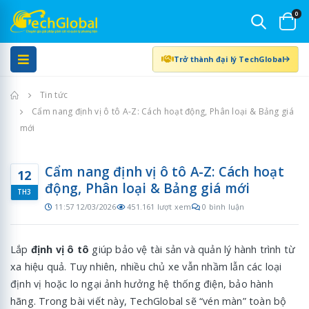
0
Trở thành đại lý TechGlobal
Trang chủ
Tin tức
Cẩm nang định vị ô tô A-Z: Cách hoạt động, Phân loại & Bảng giá
mới
Cẩm nang định vị ô tô A-Z: Cách hoạt
12
động, Phân loại & Bảng giá mới
TH3
11:57 12/03/2026
451.161 lượt xem
0 bình luận
Lắp
định vị ô tô
giúp bảo vệ tài sản và quản lý hành trình từ
xa hiệu quả. Tuy nhiên, nhiều chủ xe vẫn nhầm lẫn các loại
định vị hoặc lo ngại ảnh hưởng hệ thống điện, bảo hành
hãng. Trong bài viết này, TechGlobal sẽ “vén màn” toàn bộ