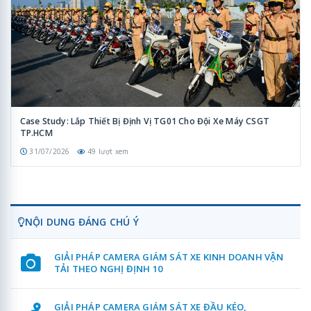
Case Study: Lắp Thiết Bị Định Vị TG01 Cho Đội Xe Máy CSGT
TP.HCM
31/07/2026
49 lượt xem
NỘI DUNG ĐÁNG CHÚ Ý
GIẢI PHÁP CAMERA GIÁM SÁT XE KINH DOANH VẬN
TẢI THEO NGHỊ ĐỊNH 10
GIẢI PHÁP CAMERA GIÁM SÁT XE ĐẦU KÉO,