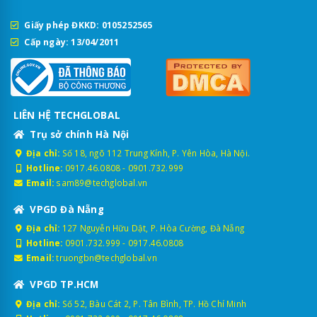
Giấy phép ĐKKD: 0105252565
Cấp ngày: 13/04/2011
LIÊN HỆ TECHGLOBAL
Trụ sở chính Hà Nội
Địa chỉ:
Số 18, ngõ 112 Trung Kính, P. Yên Hòa, Hà Nội.
Hotline:
0917.46.0808
-
0901.732.999
Email:
sam89@techglobal.vn
VPGD Đà Nẵng
Địa chỉ:
127 Nguyễn Hữu Dật, P. Hòa Cường, Đà Nẵng
Hotline:
0901.732.999
-
0917.46.0808
Email:
truongbn@techglobal.vn
VPGD TP.HCM
Địa chỉ:
Số 52, Bàu Cát 2, P. Tân Bình, TP. Hồ Chí Minh