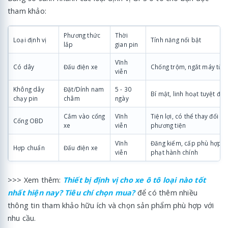
tham khảo:
Phương thức
Thời
Loại định vị
Tính năng nổi bật
lắp
gian pin
Vĩnh
Có dây
Đấu điện xe
Chống trộm, ngắt máy từ 
viễn
Không dây
Đặt/Dính nam
5 - 30
Bí mật, linh hoạt tuyệt đối
chạy pin
châm
ngày
Cắm vào cổng
Vĩnh
Tiện lợi, có thể thay đổi g
Cổng OBD
xe
viễn
phương tiện
Vĩnh
Đăng kiểm, cấp phù hợp, t
Hợp chuẩn
Đấu điện xe
viễn
phạt hành chính
>>> Xem thêm:
Thiết bị định vị cho xe ô tô loại nào tốt
nhất hiện nay? Tiêu chí chọn mua?
để có thêm nhiều
thông tin tham khảo hữu ích và chọn sản phẩm phù hợp với
nhu cầu.