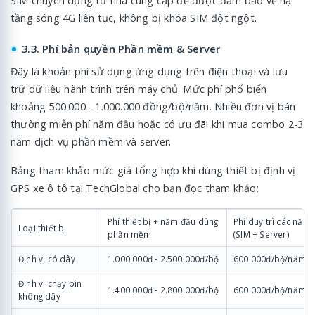
SIM chuyên dụng từ nhà cung cấp để được đảm bảo về hạ
tầng sóng 4G liên tục, không bị khóa SIM đột ngột.
3.3. Phí bản quyền Phần mềm & Server
Đây là khoản phí sử dụng ứng dụng trên điện thoại và lưu
trữ dữ liệu hành trình trên máy chủ. Mức phí phổ biến
khoảng 500.000 - 1.000.000 đồng/bộ/năm. Nhiều đơn vị bán
thường miễn phí năm đầu hoặc có ưu đãi khi mua combo 2-3
năm dịch vụ phần mềm và server.
Bảng tham khảo mức giá tổng hợp khi dùng thiết bị định vị
GPS xe ô tô tại TechGlobal cho bạn đọc tham khảo:
Phí thiết bị + năm đầu dùng
Phí duy trì các năm 
Loại thiết bị
phần mềm
(SIM + Server)
Định vị có dây
1.000.000đ - 2.500.000đ/bộ
600.000đ/bộ/năm
Định vị chạy pin
1.400.000đ - 2.800.000đ/bộ
600.000đ/bộ/năm
không dây