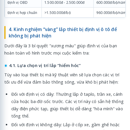
Định vị OBD
1.500.000đ - 2.500.000đ
600.000đ/bộ/năm
Định vị hợp chuẩn
>1.500.000đ/bộ
960.000đ/bộ/năm
4. Kinh nghiệm “vàng” lắp thiết bị định vị ô tô để
không bị phát hiện
Dưới đây là 3 bí quyết "xương máu" giúp định vị của bạn
hoàn toàn vô hình trước mọi cuộc kiểm tra:
4.1. Lựa chọn vị trí lắp “hiểm hóc”
Tùy vào loại thiết bị mà kỹ thuật viên sẽ lựa chọn các vị trí
tối ưu để vừa đảm bảo thông sóng, vừa khó bị phát hiện:
Đối với định vị có dây: Thường lắp ở taplo, trần xe, cánh
cửa hoặc ba-đờ-sốc trước. Các vị trí này có sẵn hệ thống
dây điện phức tạp, giúp thiết bị dễ dàng "hòa mình" vào
tổng thể.
Đối với định vị không dây: Lắp ở cốp xe, gầm ghế hoặc