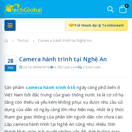
0
Trở thành đại lý TechGlobal
Trang chủ
Tin tức
Camera hành trình tại Nghệ An
Camera hành trình tại Nghệ An
28
04:16 28/06/2016
6.765 lượt xem
2 bình luận
TH6
Sản phẩm
camera hành trình ôtô
ngày càng phổ biến ở
Việt Nam bởi đặc trưng của giao thông nước ta là cơ sở hạ
tầng còn thiếu và yếu kém không phục vụ được nhu cầu sử
dụng của dân số ngày càng lớn như hiện nay, nhất là ý thức
tham gia giao thông của phần lớn người dân còn chưa cao.
Lắp camera hành trình tại Nghệ An cũng như nhiều tỉnh
thành khác giúp giải quyết những vấn đề, tình huống giao