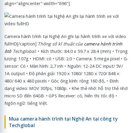
align="aligncenter" width="696"]
Camera hành trình tại Nghệ An ghi lại hành trình xe với video
fullHD[/caption]
Thông số kĩ thuật của
camera hành trình
ôtô
Techglobal:
• Kích thước: 84.0 x 59.7 x 28.4 (mm) • Trọng
lượng: 107g • HDMI: có • USB: 2.0 • Camera: 5 mega pixel • G-
sensor: Có • Màn hình: 2,7 inh • Nguồn: 12-24 DC input/ 5V/
1A output • Độ phân giải: 1920 x 1080/ 1280 x 720/ 848 x
480/ 640 x 480 pixels • Góc ống kính: rộng 160 độ, • Định
dạng video: MOV 30fps, 1080p. • Khe thẻ nhớ: hỗ trợ thẻ nhớ
micro SD đến 64GB. • GPS Receiver: có, hiển thị tốc độ •
Ngôn ngữ: tiếng Việt.
Mua camera hành trình tại Nghệ An tại công ty
Techglobal