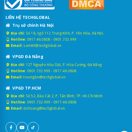
LIÊN HỆ TECHGLOBAL
Trụ sở chính Hà Nội
Địa chỉ:
Số 18, ngõ 112 Trung Kính, P. Yên Hòa, Hà Nội.
Hotline:
0917.46.0808
-
0901.732.999
Email:
sam89@techglobal.vn
VPGD Đà Nẵng
Địa chỉ:
127 Nguyễn Hữu Dật, P. Hòa Cường, Đà Nẵng
Hotline:
0901.732.999
-
0917.46.0808
Email:
truongbn@techglobal.vn
VPGD TP.HCM
Địa chỉ:
Số 52, Bàu Cát 2, P. Tân Bình, TP. Hồ Chí Minh
Hotline:
0901.732.999
-
0917.46.0808
Email:
dohoang@techglobal.vn