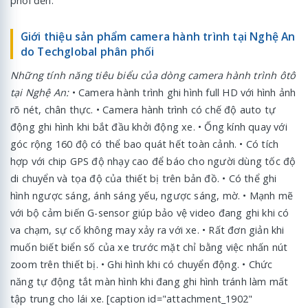
phối đến.
Giới thiệu sản phẩm camera hành trình tại Nghệ An
do Techglobal phân phối
Những tính năng tiêu biểu của dòng camera hành trình ôtô
tại Nghệ An:
• Camera hành trình ghi hình full HD với hình ảnh
rõ nét, chân thực. • Camera hành trình có chế độ auto tự
động ghi hình khi bắt đầu khởi động xe. • Ống kính quay với
góc rộng 160 độ có thể bao quát hết toàn cảnh. • Có tích
hợp với chip GPS độ nhạy cao để báo cho người dùng tốc độ
di chuyển và tọa độ của thiết bị trên bản đồ. • Có thể ghi
hình ngược sáng, ánh sáng yếu, ngược sáng, mờ. • Mạnh mẽ
với bộ cảm biến G-sensor giúp bảo vệ video đang ghi khi có
va chạm, sự cố không may xảy ra với xe. • Rất đơn giản khi
muốn biết biển số của xe trước mặt chỉ bằng việc nhấn nút
zoom trên thiết bị. • Ghi hình khi có chuyển động. • Chức
năng tự động tắt màn hình khi đang ghi hình tránh làm mất
tập trung cho lái xe. [caption id="attachment_1902"