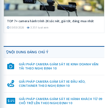
TOP 7+ camera hành trình 2K sắc nét, giá tốt, đáng mua nhất
03/03/2026
3.351 lượt xem
NỘI DUNG ĐÁNG CHÚ Ý
GIẢI PHÁP CAMERA GIÁM SÁT XE KINH DOANH VẬN
TẢI THEO NGHỊ ĐỊNH 10
GIẢI PHÁP CAMERA GIÁM SÁT XE ĐẦU KÉO,
CONTAINER THEO NGHỊ ĐỊNH 10
GIẢI PHÁP CAMERA GIÁM SÁT XE HÀNH KHÁCH TỪ 09
CHỖ TRỞ LÊN THEO NGHỊ ĐỊNH 10