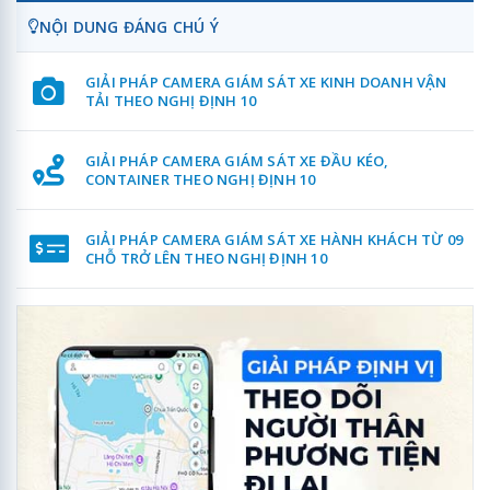
NỘI DUNG ĐÁNG CHÚ Ý
GIẢI PHÁP CAMERA GIÁM SÁT XE KINH DOANH VẬN
TẢI THEO NGHỊ ĐỊNH 10
GIẢI PHÁP CAMERA GIÁM SÁT XE ĐẦU KÉO,
CONTAINER THEO NGHỊ ĐỊNH 10
GIẢI PHÁP CAMERA GIÁM SÁT XE HÀNH KHÁCH TỪ 09
CHỖ TRỞ LÊN THEO NGHỊ ĐỊNH 10