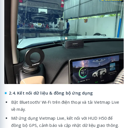
2.4. Kết nối dữ liệu & đồng bộ ứng dụng
Bật Bluetooth/ Wi-Fi trên điện thoại và tải Vietmap Live
về máy.
Mở ứng dụng Vietmap Live, kết nối với HUD H50 để
đồng bộ GPS, cảnh báo và cập nhật dữ liệu giao thông.