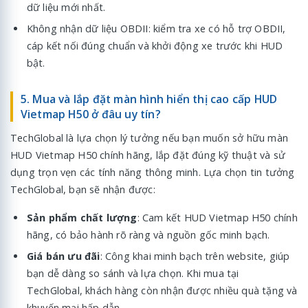
dữ liệu mới nhất.
Không nhận dữ liệu OBDII: kiểm tra xe có hỗ trợ OBDII,
cáp kết nối đúng chuẩn và khởi động xe trước khi HUD
bật.
5. Mua và lắp đặt màn hình hiển thị cao cấp HUD
Vietmap H50 ở đâu uy tín?
TechGlobal là lựa chọn lý tưởng nếu bạn muốn sở hữu màn
HUD Vietmap H50 chính hãng, lắp đặt đúng kỹ thuật và sử
dụng trọn vẹn các tính năng thông minh. Lựa chọn tin tưởng
TechGlobal, bạn sẽ nhận được:
Sản phẩm chất lượng
: Cam kết HUD Vietmap H50 chính
hãng, có bảo hành rõ ràng và nguồn gốc minh bạch.
Giá bán ưu đãi
: Công khai minh bạch trên website, giúp
bạn dễ dàng so sánh và lựa chọn. Khi mua tại
TechGlobal, khách hàng còn nhận được nhiều quà tặng và
khuyến mại hấp dẫn.