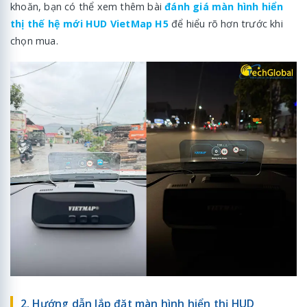
khoăn, bạn có thể xem thêm bài
đánh giá màn hình hiển
thị thế hệ mới HUD VietMap H5
để hiểu rõ hơn trước khi
chọn mua.
2. Hướng dẫn lắp đặt màn hình hiển thị HUD