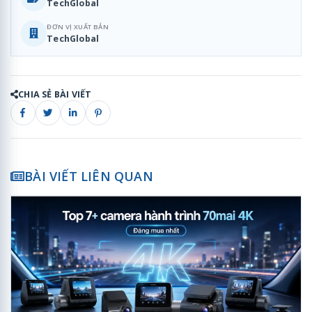
TechGlobal
ĐƠN VỊ XUẤT BẢN
TechGlobal
CHIA SẺ BÀI VIẾT
BÀI VIẾT LIÊN QUAN