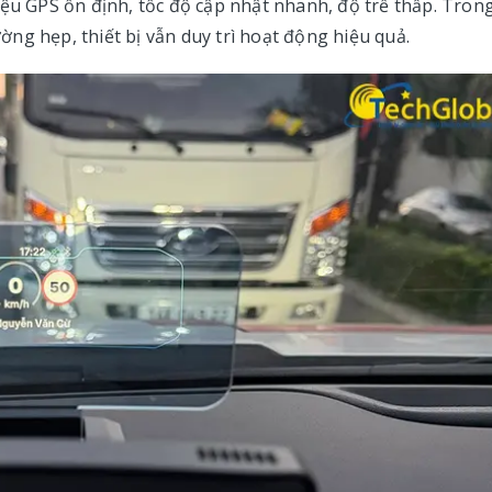
iệu GPS ổn định, tốc độ cập nhật nhanh, độ trễ thấp. Tron
ng hẹp, thiết bị vẫn duy trì hoạt động hiệu quả.