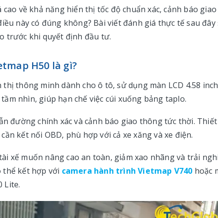
 cao về khả năng hiển thị tốc độ chuẩn xác, cảnh báo giao
điều này có đúng không? Bài viết đánh giá thực tế sau đây
 trước khi quyết định đầu tư.
tmap H50 là gì?
ển thị thông minh dành cho ô tô, sử dụng màn LCD 4.58 inc
g tầm nhìn, giúp hạn chế việc cúi xuống bảng taplo.
ẫn đường chính xác và cảnh báo giao thông tức thời. Thiết
cần kết nối OBD, phù hợp với cả xe xăng và xe điện.
ài xế muốn nâng cao an toàn, giảm xao nhãng và trải ng
ó thể kết hợp với
camera hành trình Vietmap V740
hoặc 
 Lite.