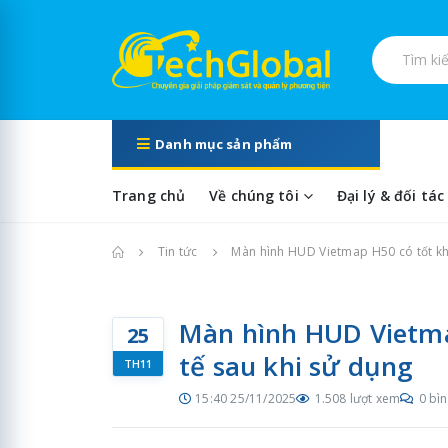
Tìm kiếm s
Danh mục sản phẩm
Trang chủ
Về chúng tôi
Đại lý & đối tác
Trang chủ
Tin tức
Màn hình HUD Vietmap H50 có tốt kh
Màn hình HUD Vietma
25
tế sau khi sử dụng
TH11
15:40 25/11/2025
1.508 lượt xem
0 bìn