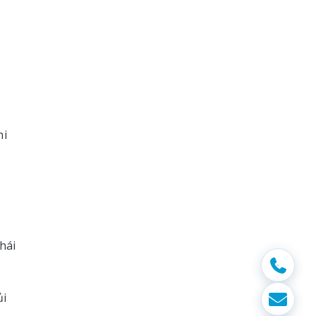
hi
hái
ủi