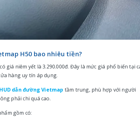
ietmap H50 bao nhiêu tiền?
ó giá niêm yết là 3.290.000đ. Đây là mức giá phổ biến tại c
cửa hàng uy tín áp dụng.
HUD dẫn đường Vietmap
tầm trung, phù hợp với người
ông phải chi quá cao.
 phẩm gồm có: