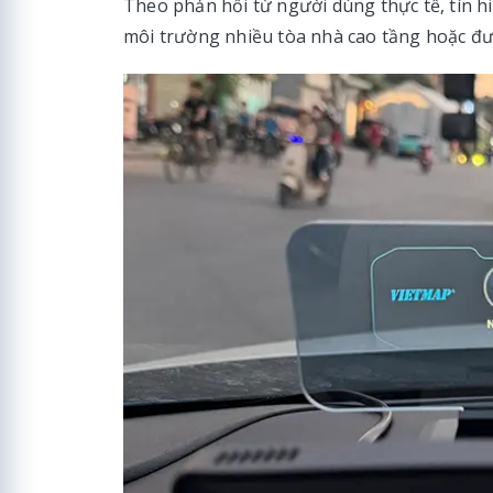
Theo phản hồi từ người dùng thực tế, tín h
môi trường nhiều tòa nhà cao tầng hoặc đườ