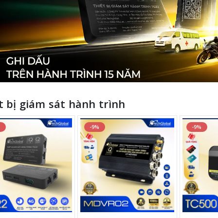
t bị giám sát hành trình
%
-9%
-9%