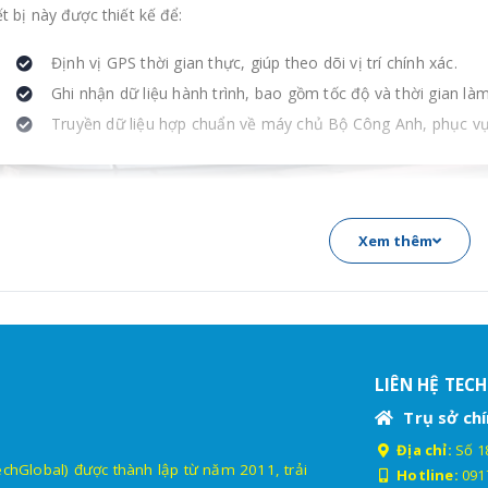
ết bị này được thiết kế để:
Định vị GPS thời gian thực, giúp theo dõi vị trí chính xác.
Ghi nhận dữ liệu hành trình, bao gồm tốc độ và thời gian làm 
Truyền dữ liệu hợp chuẩn về máy chủ Bộ Công Anh, phục vụ 
Xem thêm
LIÊN HỆ TEC
Trụ sở chí
Địa chỉ:
Số 18
lobal) được thành lập từ năm 2011, trải
Hotline:
091