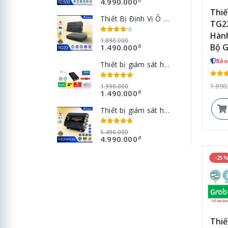
4.990.000
đ
Thiế
Thiết Bị Định Vị Ô Tô TG22-4G - Giám Sát Hành Trình Hợp Chuẩn Bộ GTVT Chip 4G
TG22
Hành
1.890.000
Bộ G
1.490.000
đ
Bảo
Thiết bị giám sát hành trình xe Grab
1.890
1.990.000
1.490.000
đ
Thiết bị giám sát hành trình và Ghi nhận hình ảnh người lái xe MDVR02
5.490.000
4.990.000
đ
-25
Thiế