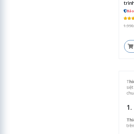
trìn
Bảo
1.990
T
hi
siệ
chu
1.
Thi
trê