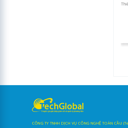
Thi
CÔNG TY TNHH DỊCH VỤ CÔNG NGHỆ TOÀN CẦU (TechG