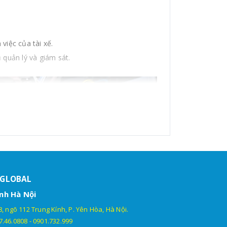
việc của tài xế.
quản lý và giám sát.
HGLOBAL
nh Hà Nội
, ngõ 112 Trung Kính, P. Yên Hòa, Hà Nội.
7.46.0808
-
0901.732.999