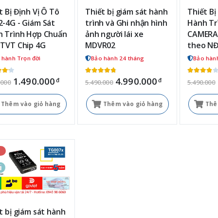
t Bị Định Vị Ô Tô
Thiết bị giám sát hành
Thiết Bị
-4G - Giám Sát
trình và Ghi nhận hình
Hành Tr
 Trình Hợp Chuẩn
ảnh người lái xe
CAMERA 
TVT Chip 4G
MDVR02
theo NĐ
 hành Trọn đời
Bảo hành 24 tháng
Bảo hành
1.490.000
4.990.000
đ
đ
.000
5.490.000
5.490.000
Thêm vào giỏ hàng
Thêm vào giỏ hàng
Thê
%
t bị giám sát hành