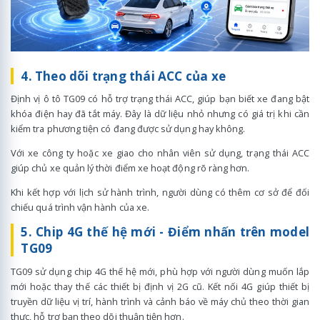
4. Theo dõi trạng thái ACC của xe
Định vị ô tô TG09 có hỗ trợ trạng thái ACC, giúp bạn biết xe đang bật
khóa điện hay đã tắt máy. Đây là dữ liệu nhỏ nhưng có giá trị khi cần
kiểm tra phương tiện có đang được sử dụng hay không.
Với xe công ty hoặc xe giao cho nhân viên sử dụng, trạng thái ACC
giúp chủ xe quản lý thời điểm xe hoạt động rõ ràng hơn.
Khi kết hợp với lịch sử hành trình, người dùng có thêm cơ sở để đối
chiếu quá trình vận hành của xe.
5. Chip 4G thế hệ mới - Điểm nhấn trên model
TG09
TG09 sử dụng chip 4G thế hệ mới, phù hợp với người dùng muốn lắp
mới hoặc thay thế các thiết bị định vị 2G cũ. Kết nối 4G giúp thiết bị
truyền dữ liệu vị trí, hành trình và cảnh báo về máy chủ theo thời gian
thực, hỗ trợ bạn theo dõi thuận tiện hơn.