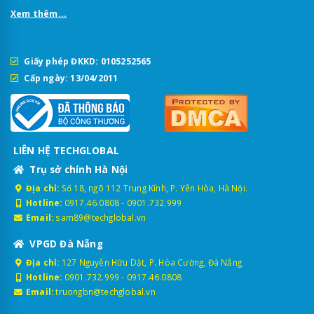
Xem thêm...
Giấy phép ĐKKD: 0105252565
Cấp ngày: 13/04/2011
LIÊN HỆ TECHGLOBAL
Trụ sở chính Hà Nội
Địa chỉ:
Số 18, ngõ 112 Trung Kính, P. Yên Hòa, Hà Nội.
Hotline:
0917.46.0808
-
0901.732.999
Email:
sam89@techglobal.vn
VPGD Đà Nẵng
Địa chỉ:
127 Nguyễn Hữu Dật, P. Hòa Cường, Đà Nẵng
Hotline:
0901.732.999
-
0917.46.0808
Email:
truongbn@techglobal.vn