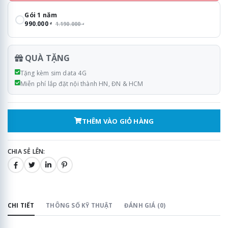
Gói 1 năm
990.000
1.190.000
đ
đ
QUÀ TẶNG
Tặng kèm sim data 4G
Miễn phí lắp đặt nội thành HN, ĐN & HCM
THÊM VÀO GIỎ HÀNG
CHIA SẺ LÊN:
CHI TIẾT
THÔNG SỐ KỸ THUẬT
ĐÁNH GIÁ (0)