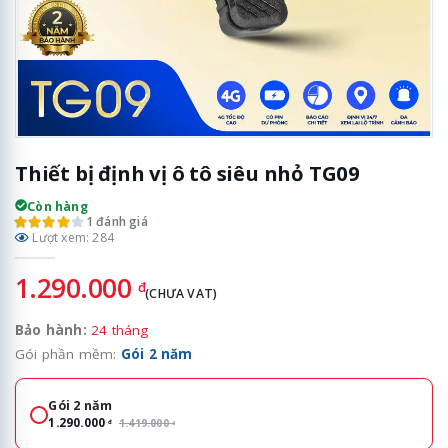
Thiết bị định vị ô tô siêu nhỏ TG09
Còn hàng
1 đánh giá
Lượt xem: 284
1.290.000
đ
(CHƯA VAT)
Bảo hành:
24 tháng
Gói phần mềm:
Gói 2 năm
Gói phần mềm
Gói 2 năm
1.290.000
1.419.000
đ
đ