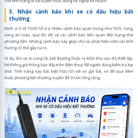
chế tình trạng đi sai tuyến hoặc dùng xe ngoài kế hoạch.
3. Nhận cảnh báo khi xe có dấu hiệu bất
thường
Định vị ô tô TG09 hỗ trợ nhiều cảnh báo quan trọng như SOS, rung,
vùng an toàn, quá tốc độ và các cảnh báo liên quan đến trạng thái
phương tiện. Những cảnh báo này giúp chủ xe phát hiện sớm các tình
huống có thể gây rủi ro.
Ví dụ, khi xe bị rung lắc bất thường hoặc ra khỏi khu vực đã thiết lập,
hệ thống gửi thông báo đẩy trên điện thoại để người dùng kiểm tra kịp
thời. Tính năng này đặc biệt hữu ích với xe gửi bãi, xe để qua đêm
hoặc phương tiện thường xuyên đỗ ở nơi công cộng.