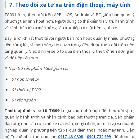
7. Theo dõi xe từ xa trên điện thoại, máy tính
TG09 hỗ trợ theo dõi trên APPs, iOS, Android và PC, giúp bạn quản lý
phương tiện linh hoạt hơn. Người dùng có thể kiểm tra vị trí, hành trình
và cảnh báo từ xa mà không cần trực tiếp có mặt bên cạnh xe.
Đây là lợi ích rất thực tế với người bận rộn hoặc quản lý nhiều phương
tiện cùng lúc, vì mọi thông tin quan trọng đều được theo dõi trên nền
tảng quản lý. Việc định vị xe ô tô qua điện thoại vì thế trở nên đơn giản
và dễ tiếp cận hơn.
* Trọn bộ sản phẩm TG09 gồm có:
01 hộp thiết bị
01 thiết bị TG09
01 rắc nguồn
Thiết bị định vị ô tô TG09
là lựa chọn phù hợp để theo dõi vị trí,
quản lý hành trình và nhận cảnh báo bất thường trên xe. Sản phẩm
đáp ứng nhu cầu của chủ xe cá nhân, xe gia đình, xe dịch vụ và doanh
nghiệp quản lý phương tiện từ xa qua điện thoại hoặc máy tính. Liên
hệ TechGlobal theo hotline
0917 46 0808
-
0901.732.999
để được tư