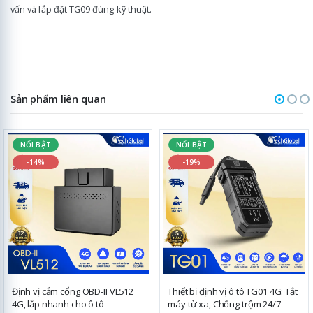
vấn và lắp đặt TG09 đúng kỹ thuật.
Sản phẩm liên quan
NỔI BẬT
NỔI BẬT
-14%
-19%
Định vị cắm cổng OBD-II VL512
Thiết bị định vị ô tô TG01 4G: Tắt
4G, lắp nhanh cho ô tô
máy từ xa, Chống trộm 24/7