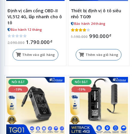
Định vị cắm cổng OBD-II
Thiết bị định vị ô tô siêu
VL512 4G, lắp nhanh cho ô
nhỏ TG09
tô
Bảo hành 24 tháng
Bảo hành 12 tháng
990.000
đ
1.190.000
1.790.000
đ
2.090.000
Thêm vào giỏ hàng
Thêm vào giỏ hàng
NỔI BẬT
NỔI BẬT
-19%
-19%