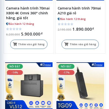
Camera hành trình 70mai
Camera hành trình 70mai
X800 4K Omni 360° chính
A210 giá rẻ
hãng, giá tốt
Bảo hành 12 tháng
Bảo hành 12 tháng
1.890.000
đ
2.190.000
5.900.000
đ
6.200.000
Thêm vào giỏ hàng
Thêm vào giỏ hàng
NỔI BẬT
NỔI BẬT
-14%
-17%