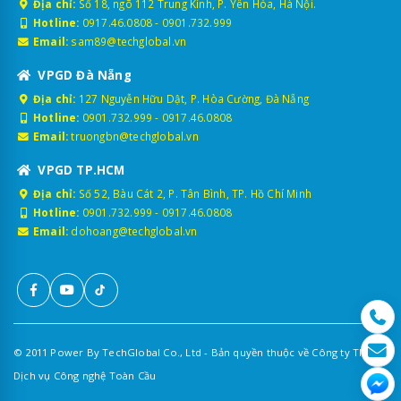
Địa chỉ:
Số 18, ngõ 112 Trung Kính, P. Yên Hòa, Hà Nội.
Hotline:
0917.46.0808
-
0901.732.999
Email:
sam89@techglobal.vn
VPGD Đà Nẵng
Địa chỉ:
127 Nguyễn Hữu Dật, P. Hòa Cường, Đà Nẵng
Hotline:
0901.732.999
-
0917.46.0808
Email:
truongbn@techglobal.vn
VPGD TP.HCM
Địa chỉ:
Số 52, Bàu Cát 2, P. Tân Bình, TP. Hồ Chí Minh
Hotline:
0901.732.999
-
0917.46.0808
Email:
dohoang@techglobal.vn
© 2011 Power By TechGlobal Co., Ltd - Bản quyền thuộc về Công ty TNHH
Dịch vụ Công nghệ Toàn Cầu