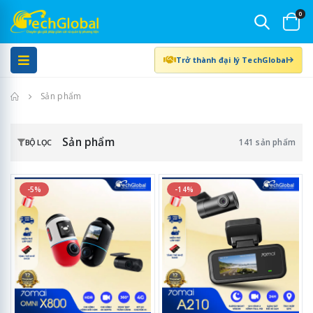
0
Trở thành đại lý TechGlobal
Trang chủ
Sản phẩm
Sản phẩm
141 sản phẩm
BỘ LỌC
-5%
-14%