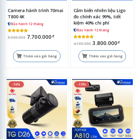
Camera hành trình 70mai
Cảm biến nhiên liệu Ligo
T800 4K
đo chính xác 99%, tiết
kiệm 40% chi phí
Bảo hành 12 tháng
Bảo hành 12 tháng
7.700.000
đ
8.000.000
3.800.000
đ
4.100.000
Thêm vào giỏ hàng
Thêm vào giỏ hàng
-16%
-10%