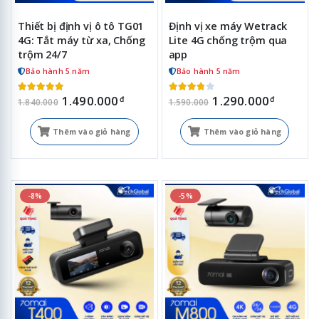
Thiết bị định vị ô tô TG01
Định vị xe máy Wetrack
4G: Tắt máy từ xa, Chống
Lite 4G chống trộm qua
trộm 24/7
app
Bảo hành 5 năm
Bảo hành 5 năm
1.490.000
1.290.000
đ
đ
1.840.000
1.590.000
Thêm vào giỏ hàng
Thêm vào giỏ hàng
-8%
-5%